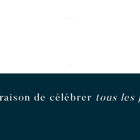
EN
raison de célébrer
tous les 
Mardi
Mercredi
Jeudi
TRE
Vin
SOIRÉE EN AMOUREUX
JOUR DU M