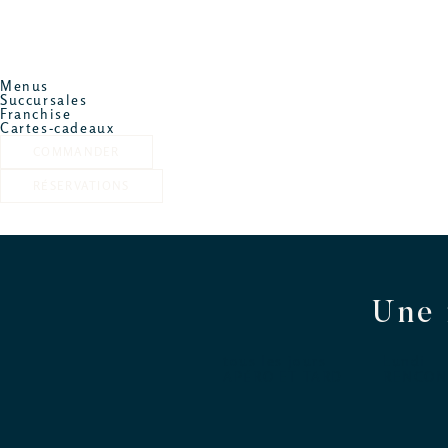
L’APÉRO, TOUS LES JOURS
Menus
Succursales
Franchise
Cartes-cadeaux
COMMANDER
RÉSERVATIONS
Une 
tous les jours
Lundi
APÉRO ET TARD
RENCON