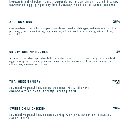
korean fried chicken, asian vegetables, green onion, red chilis, soy
marinated egg, ginger soy broth, ramen noodles, cilantro, sesame
28 ½
AHI TUNA SUSHI
cucumber, carrots, grape tomatoes, red cabbage, edamame, grilled
pineapple, sweet & spicy sauce, cilantro lime vinaigrette, rice,
wasabi
29
CRISPY SHRIMP NOODLE
wham-bam shrimp, shiitake mushrooms, edamame, soy marinated
egg, crisp wontons, peanut sauce, chili coconut sauce, sesame,
cilantro, ramen noodles
29
THAI GREEN CURRY
sautéed vegetables, crisp wontons, rice, cilantro
choice of: chicken, shrimp, crispy tofu
29 ½
SWEET CHILI CHICKEN
sautéed vegetables, sesame, crisp wontons, sweet chili sauce,
coconut rice