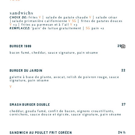
sandwichs
CHOIX DE:
frites
V
│ salade de patate chaude
V
│ salade césar
│salade printanière californienne
V SG
│ frites de patates douces
V
+3 │ frites au parmesan et à l'ail
V
+3
REMPLACEZ:
'pain' de laitue gratuitement │
SG
pain +2
25
BURGER 1989
bacon fumé, cheddar, sauce signature, pain sésame
22
BURGER DU JARDIN
galette à base de plante, avocat, relish de poivron rouge, sauce
signature, pain sésame
V
27
SMASH BURGER DOUBLE
cheddar, gouda fumé, confit de bacon, oignons croustillants,
cornichons, sauce douce et épicée, sauce signature, pain sésame
24 ½
SANDWICH AU POULET FRIT CORÉEN