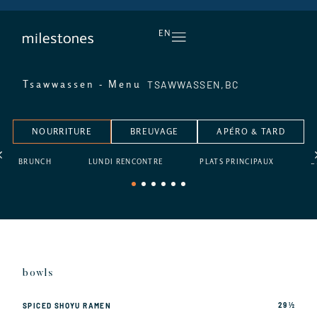
L’APÉRO, TOUS LES JOURS
EN
TSAWWASSEN,
BC
Tsawwassen - Menu
NOURRITURE
BREUVAGE
APÉRO & TARD
BRUNCH
LUNDI RENCONTRE
PLATS PRINCIPAUX
D
1
2
3
4
5
6
bowls
29 ½
SPICED SHOYU RAMEN