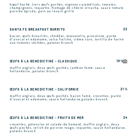
bœuf haché, trois œufs pochés, oignons caramélisés, tomates,
champignons, roquette, fromage de chèvre sriracha, sauce tomate
poivrée épicée, pain au levain grillé
22
SANTA FE BREAKFAST BURRITO
bacon, œufs brouillés, cheddar, mozzarella, provolone, purée
d’avocat et edamame, salsa fraîche, crème sure, tortilla de farine
aux tomates séchées, patates brunch
19 ½
ŒUFS À LA BENEDICTINE - CLASSIQUE
muffin anglais, deux œufs pochés, jambon fumé, sauce
hollandaise, patates brunch
21 ½
ŒUFS À LA BENEDICTINE - CALIFORNIE
muffin anglais, deux œufs pochés, bacon fumé, crevettes, purée
d’avocat et edamame, sauce hollandaise,patates brunch
24
ŒUFS À LA BENEDICTINE - FRUITS DE MER
crevettes, pétoncles et salade de homard, muffin anglais, deux
œufs pochés, relish de poivron rouge, roquette, sauce hollandaise,
patates brunch