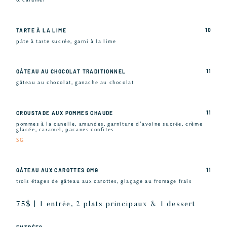
10
TARTE À LA LIME
pâte à tarte sucrée, garni à la lime
11
GÂTEAU AU CHOCOLAT TRADITIONNEL
gâteau au chocolat, ganache au chocolat
11
CROUSTADE AUX POMMES CHAUDE
pommes à la canelle, amandes, garniture d’avoine sucrée, crème
glacée, caramel, pacanes confites
SG
11
GÂTEAU AUX CAROTTES OMG
trois étages de gâteau aux carottes, glaçage au fromage frais
75$ | 1 entrée, 2 plats principaux & 1 dessert