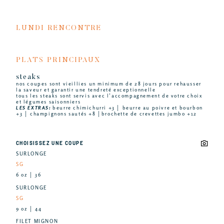
LUNDI RENCONTRE
PLATS PRINCIPAUX
steaks
nos coupes sont vieillies un minimum de 28 jours pour rehausser
la saveur et garantir une tendreté exceptionnelle
tous les steaks sont servis avec l’accompagnement de votre choix
et légumes saisonniers
LES EXTRAS:
beurre chimichurri +3 │ beurre au poivre et bourbon
+3 │ champignons sautés +8 │brochette de crevettes jumbo +12
CHOISISSEZ UNE COUPE
SURLONGE
SG
6 oz │ 36
SURLONGE
SG
9 oz │ 44
FILET MIGNON