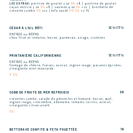
LES EXTRAS:
poitrine de poulet 5 oz
SG
+8 │ poitrine de poulet
cajun noircie 5 oz
SG
+8 │ saumon 4 oz
SG
+12 │ brochette de
crevette jumbo
SG
+12 │tofu sauté
VG SG
+7 ½
12 ½ I 17 ½
CÉSAR À L'AIL RÔTI
ENTRÉE ou REPAS
chou frisé et romaine, bacon, parmesan, asiago, croûtons
12 ½ I 17 ½
PRINTANIÈRE CALIFORNIENNE
ENTRÉE ou REPAS
fromage de chèvre, fraises, avocat, oignon rouge, pacanes épicées,
vinaigrette miel-moutarde
V VG
28
COBB DE FRUITS DE MER REFROIDIS
crevettes jumbo, salade de pétoncles et homard, bacon, œuf,
oignon rouge, concombre, edamame, tomates raisins, avocat,
vinaigrette citron-aneth
SG
19
BETTERAVE CONFITE & FETA FOUETTÉE