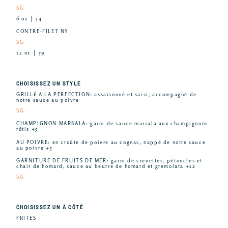
SG
6 oz │ 54
CONTRE-FILET NY
SG
12 oz │ 59
CHOISISSEZ UN STYLE
GRILLÉ À LA PERFECTION: assaisonné et saisi, accompagné de
notre sauce au poivre
SG
CHAMPIGNON MARSALA: garni de sauce marsala aux champignons
rôtis +5
AU POIVRE: en croûte de poivre au cognac, nappé de notre sauce
au poivre +5
GARNITURE DE FRUITS DE MER: garni de crevettes, pétoncles et
chair de homard, sauce au beurre de homard et gremolata +12
SG
CHOISISSEZ UN À CÔTÉ
FRITES