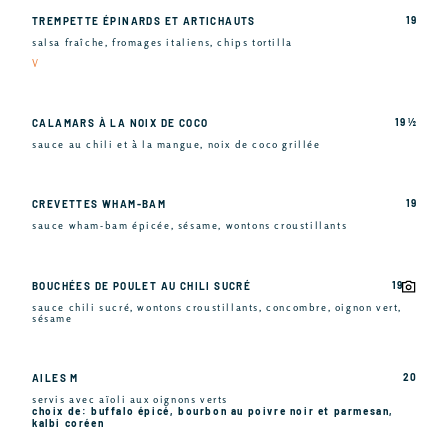
19
TREMPETTE ÉPINARDS ET ARTICHAUTS
salsa fraîche, fromages italiens, chips tortilla
V
19 ½
CALAMARS À LA NOIX DE COCO
sauce au chili et à la mangue, noix de coco grillée
19
CREVETTES WHAM-BAM
sauce wham-bam épicée, sésame, wontons croustillants
19
BOUCHÉES DE POULET AU CHILI SUCRÉ
sauce chili sucré, wontons croustillants, concombre, oignon vert,
sésame
20
AILES M
servis avec aïoli aux oignons verts
choix de: buffalo épicé, bourbon au poivre noir et parmesan,
kalbi coréen