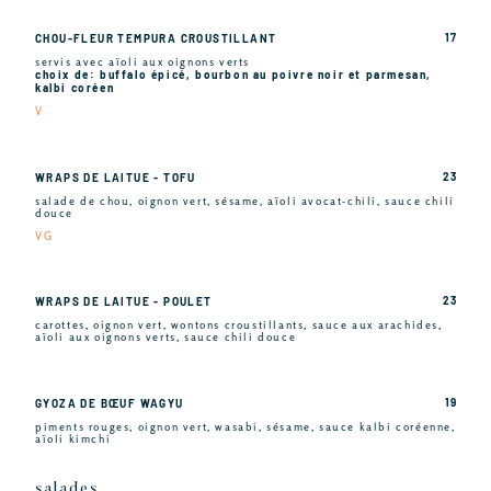
17
CHOU-FLEUR TEMPURA CROUSTILLANT
servis avec aïoli aux oignons verts
choix de: buffalo épicé, bourbon au poivre noir et parmesan,
kalbi coréen
V
23
WRAPS DE LAITUE - TOFU
salade de chou, oignon vert, sésame, aïoli avocat-chili, sauce chili
douce
VG
23
WRAPS DE LAITUE - POULET
carottes, oignon vert, wontons croustillants, sauce aux arachides,
aïoli aux oignons verts, sauce chili douce
19
GYOZA DE BŒUF WAGYU
piments rouges, oignon vert, wasabi, sésame, sauce kalbi coréenne,
aïoli kimchi
salades