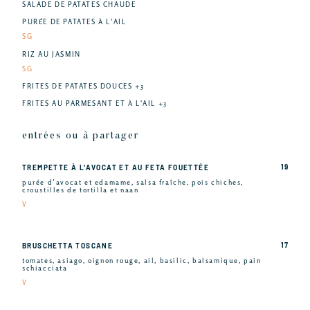
SALADE DE PATATES CHAUDE
PURÉE DE PATATES À L'AIL
SG
RIZ AU JASMIN
SG
FRITES DE PATATES DOUCES +3
FRITES AU PARMESANT ET À L'AIL +3
entrées ou à partager
19
TREMPETTE À L'AVOCAT ET AU FETA FOUETTÉE
purée d’avocat et edamame, salsa fraîche, pois chiches,
croustilles de tortilla et naan
V
17
BRUSCHETTA TOSCANE
tomates, asiago, oignon rouge, ail, basilic, balsamique, pain
schiacciata
V