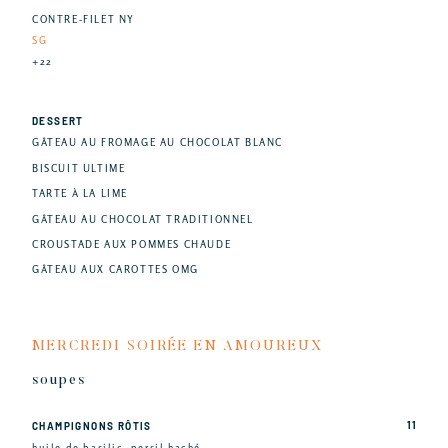
CONTRE-FILET NY
SG
+22
DESSERT
GÂTEAU AU FROMAGE AU CHOCOLAT BLANC
BISCUIT ULTIME
TARTE À LA LIME
GÂTEAU AU CHOCOLAT TRADITIONNEL
CROUSTADE AUX POMMES CHAUDE
GÂTEAU AUX CAROTTES OMG
MERCREDI SOIRÉE EN AMOUREUX
soupes
11
CHAMPIGNONS RÔTIS
huile de basilic, persil haché