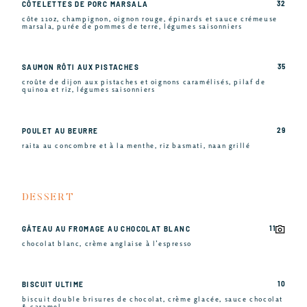
32
CÔTELETTES DE PORC MARSALA
côte 11oz, champignon, oignon rouge, épinards et sauce crémeuse
marsala, purée de pommes de terre, légumes saisonniers
35
SAUMON RÔTI AUX PISTACHES
croûte de dijon aux pistaches et oignons caramélisés, pilaf de
quinoa et riz, légumes saisonniers
29
POULET AU BEURRE
raita au concombre et à la menthe, riz basmati, naan grillé
DESSERT
11
GÂTEAU AU FROMAGE AU CHOCOLAT BLANC
chocolat blanc, crème anglaise à l’espresso
10
BISCUIT ULTIME
biscuit double brisures de chocolat, crème glacée, sauce chocolat
& caramel