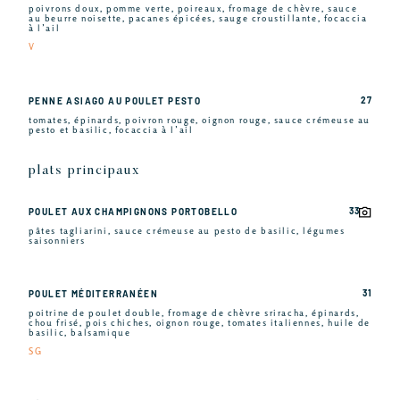
poivrons doux, pomme verte, poireaux, fromage de chèvre, sauce
au beurre noisette, pacanes épicées, sauge croustillante, focaccia
à l’ail
V
27
PENNE ASIAGO AU POULET PESTO
tomates, épinards, poivron rouge, oignon rouge, sauce crémeuse au
pesto et basilic, focaccia à l’ail
plats principaux
33
POULET AUX CHAMPIGNONS PORTOBELLO
pâtes tagliarini, sauce crémeuse au pesto de basilic, légumes
saisonniers
31
POULET MÉDITERRANÉEN
poitrine de poulet double, fromage de chèvre sriracha, épinards,
chou frisé, pois chiches, oignon rouge, tomates italiennes, huile de
basilic, balsamique
SG