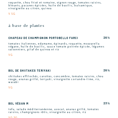
roquette, chou frisé et romaine, oignon rouge, tomates raisins,
bleuets, pacanes épicées, huile de basilic, balsamique,
vinaigrette au citron, quinoa
V SG
à base de plantes
26 ½
CHAPEAU DE CHAMPIGNON PORTOBELLO FARCI
tomates italiennes, edamame, épinards, roquette, mozzarella
végane, huile de basilic, sauce tomate poivrée épicée, légumes
saisonniers, pilaf de quinoa et riz
VG
26 ½
BOL DE SHIITAKES TERIYAKI
shiitakes effilochés, carottes, concombre, tomates raisins, chou
rouge, ananas grillé, teriyaki, vinaigrette coriandre-lime, riz,
wasabi
VG
23 ½
BOL VÉGAN M
tofu, salade méditerranéenne, avocat, ananas grillé, tomates
raisins, champignons rôtis, vinaigrette au citron, riz
VG SG