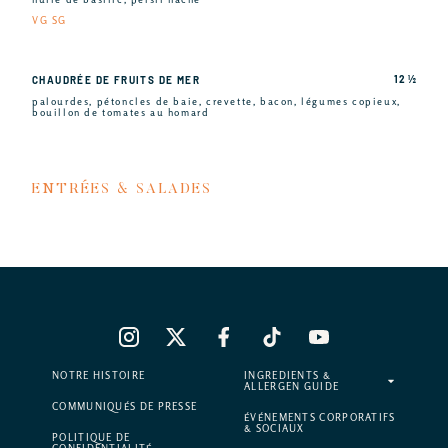
VG SG
12 ½
CHAUDRÉE DE FRUITS DE MER
palourdes, pétoncles de baie, crevette, bacon, légumes copieux,
bouillon de tomates au homard
ENTRÉES & SALADES
NOTRE HISTOIRE
INGREDIENTS &
ALLERGEN GUIDE
COMMUNIQUÉS DE PRESSE
ÉVÉNEMENTS CORPORATIFS
& SOCIAUX
POLITIQUE DE