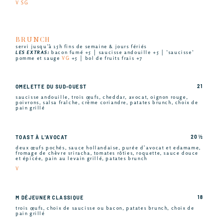
V SG
BRUNCH
servi jusqu'à 15h fins de semaine & jours fériés
LES EXTRAS:
bacon fumé +5 │ saucisse andouille +5 │ 'saucisse'
pomme et sauge
VG
+5 │ bol de fruits frais +7
21
OMELETTE DU SUD-OUEST
saucisse andouille, trois œufs, cheddar, avocat, oignon rouge,
poivrons, salsa fraîche, crème coriandre, patates brunch, choix de
pain grillé
20 ½
TOAST À L'AVOCAT
deux œufs pochés, sauce hollandaise, purée d’avocat et edamame,
fromage de chèvre sriracha, tomates rôties, roquette, sauce douce
et épicée, pain au levain grillé, patates brunch
V
18
M DÉJEUNER CLASSIQUE
trois œufs, choix de saucisse ou bacon, patates brunch, choix de
pain grillé