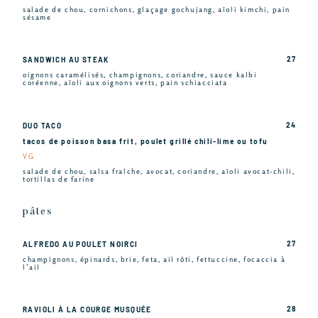
salade de chou, cornichons, glaçage gochujang, aïoli kimchi, pain
sésame
27
SANDWICH AU STEAK
oignons caramélisés, champignons, coriandre, sauce kalbi
coréenne, aïoli aux oignons verts, pain schiacciata
24
DUO TACO
tacos de poisson basa frit, poulet grillé chili-lime ou tofu
VG
salade de chou, salsa fraîche, avocat, coriandre, aïoli avocat-chili,
tortillas de farine
pâtes
27
ALFREDO AU POULET NOIRCI
champignons, épinards, brie, feta, ail rôti, fettuccine, focaccia à
l’ail
28
RAVIOLI À LA COURGE MUSQUÉE