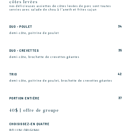
côtes levées
nos délicieuses assiettes de côtes levées de porc sont toutes
servies avec salade de chou à l’aneth et frites cajun
34
DUO - POULET
demi-côte, poitrine de poulet
35
DUO - CREVETTES
demi-côte, brochette de crevettes géantes
42
TRIO
demi-côte, poitrine de poulet, brochette de crevettes géantes
37
PORTION ENTIÈRE
40$ | offre de groupe
CHOISISSEZ-EN QUATRE
BELLINI ORIGINAL