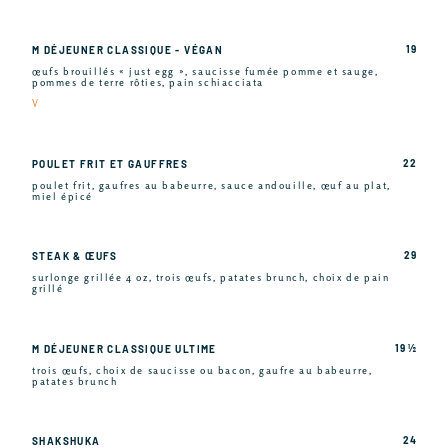
19
M DÉJEUNER CLASSIQUE - VÉGAN
œufs brouillés « just egg », saucisse fumée pomme et sauge,
pommes de terre rôties, pain schiacciata
V
22
POULET FRIT ET GAUFFRES
poulet frit, gaufres au babeurre, sauce andouille, œuf au plat,
miel épicé
29
STEAK & ŒUFS
surlonge grillée 4 oz, trois œufs, patates brunch, choix de pain
grillé
19 ½
M DÉJEUNER CLASSIQUE ULTIME
trois œufs, choix de saucisse ou bacon, gaufre au babeurre,
patates brunch
24
SHAKSHUKA