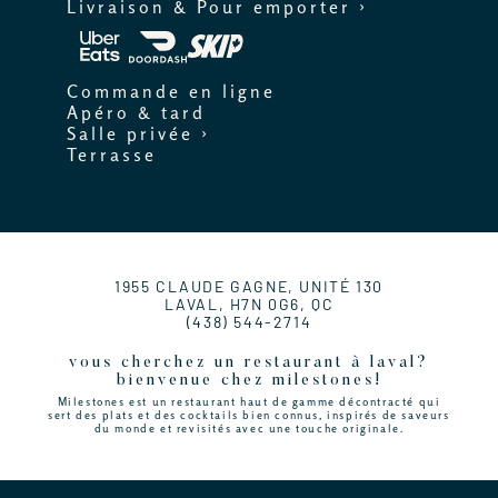
Livraison & Pour emporter ›
Commande en ligne
Apéro & tard
Salle privée ›
Terrasse
1955 CLAUDE GAGNE, UNITÉ 130
LAVAL, H7N 0G6, QC
(438) 544-2714
vous cherchez un restaurant à laval?
bienvenue chez milestones!
Milestones est un restaurant haut de gamme décontracté qui
sert des plats et des cocktails bien connus, inspirés de saveurs
du monde et revisités avec une touche originale.