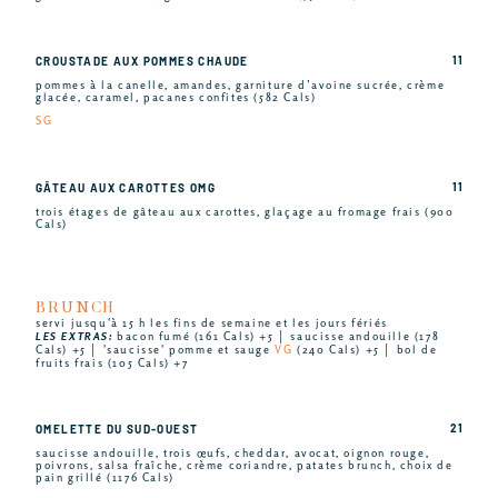
11
CROUSTADE AUX POMMES CHAUDE
pommes à la canelle, amandes, garniture d’avoine sucrée, crème
glacée, caramel, pacanes confites (582 Cals)
SG
11
GÂTEAU AUX CAROTTES OMG
trois étages de gâteau aux carottes, glaçage au fromage frais (900
Cals)
BRUNCH
servi jusqu'à 15 h les fins de semaine et les jours fériés
LES EXTRAS:
bacon fumé (161 Cals) +5 │ saucisse andouille (178
Cals) +5 │ 'saucisse' pomme et sauge
VG
(240 Cals) +5 │ bol de
fruits frais (105 Cals) +7
21
OMELETTE DU SUD-OUEST
saucisse andouille, trois œufs, cheddar, avocat, oignon rouge,
poivrons, salsa fraîche, crème coriandre, patates brunch, choix de
pain grillé (1176 Cals)