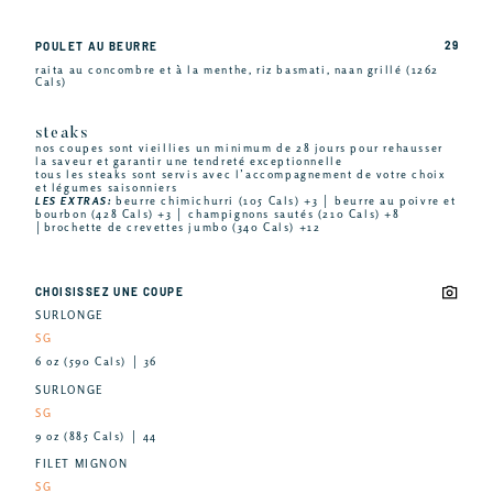
29
POULET AU BEURRE
raita au concombre et à la menthe, riz basmati, naan grillé (1262
Cals)
steaks
nos coupes sont vieillies un minimum de 28 jours pour rehausser
la saveur et garantir une tendreté exceptionnelle
tous les steaks sont servis avec l’accompagnement de votre choix
et légumes saisonniers
LES EXTRAS:
beurre chimichurri (105 Cals) +3 │ beurre au poivre et
bourbon (428 Cals) +3 │ champignons sautés (210 Cals) +8
│brochette de crevettes jumbo (340 Cals) +12
CHOISISSEZ UNE COUPE
SURLONGE
SG
6 oz (590 Cals) │ 36
SURLONGE
SG
9 oz (885 Cals) │ 44
FILET MIGNON
SG