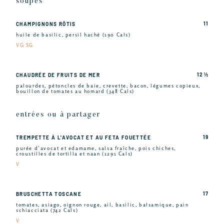
soupes
11
CHAMPIGNONS RÔTIS
huile de basilic, persil haché (190 Cals)
VG SG
12 ½
CHAUDRÉE DE FRUITS DE MER
palourdes, pétoncles de baie, crevette, bacon, légumes copieux,
bouillon de tomates au homard (348 Cals)
entrées ou à partager
19
TREMPETTE À L'AVOCAT ET AU FETA FOUETTÉE
purée d’avocat et edamame, salsa fraîche, pois chiches,
croustilles de tortilla et naan (1291 Cals)
V
17
BRUSCHETTA TOSCANE
tomates, asiago, oignon rouge, ail, basilic, balsamique, pain
schiacciata (742 Cals)
V