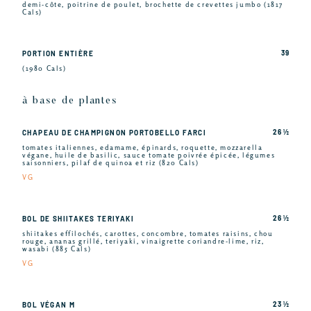
demi-côte, poitrine de poulet, brochette de crevettes jumbo (1817
Cals)
39
PORTION ENTIÈRE
(1980 Cals)
à base de plantes
26 ½
CHAPEAU DE CHAMPIGNON PORTOBELLO FARCI
tomates italiennes, edamame, épinards, roquette, mozzarella
végane, huile de basilic, sauce tomate poivrée épicée, légumes
saisonniers, pilaf de quinoa et riz (820 Cals)
VG
26 ½
BOL DE SHIITAKES TERIYAKI
shiitakes effilochés, carottes, concombre, tomates raisins, chou
rouge, ananas grillé, teriyaki, vinaigrette coriandre-lime, riz,
wasabi (885 Cals)
VG
23 ½
BOL VÉGAN M