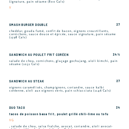
signature, pain sésame (800 Cals)
V
27
SMASH BURGER DOUBLE
cheddar, gouda fumé, confit de bacon, oignons croustillants,
cornichons, sauce douce et épicée, sauce signature, pain sésame
(1598 Cals)
24 ½
SANDWICH AU POULET FRIT CORÉEN
salade de chou, cornichons, glaçage gochujang, aïoli kimchi, pain
sésame (1031 Cals)
27
SANDWICH AU STEAK
oignons caramélisés, champignons, coriandre, sauce kalbi
coréenne, aïoli aux oignons verts, pain schiacciata (1146 Cals)
24
DUO TACO
tacos de poisson basa frit, poulet grillé chili-lime ou tofu
VG
, salade de chou, salsa fraîche, avocat, coriandre, aïoli avocat-