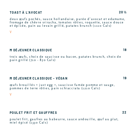
20 ½
TOAST À L'AVOCAT
deux œufs pochés, sauce hollandaise, purée d’avocat et edamame,
fromage de chèvre sriracha, tomates rôties, roquette, sauce douce
et épicée, pain au levain grillé, patates brunch (1110 Cals)
V
18
M DÉJEUNER CLASSIQUE
trois œufs, choix de saucisse ou bacon, patates brunch, choix de
pain grillé (710 - 850 Cals)
19
M DÉJEUNER CLASSIQUE - VÉGAN
œufs brouillés « just egg », saucisse fumée pomme et sauge,
pommes de terre rôties, pain schiacciata (1210 Cals)
V
22
POULET FRIT ET GAUFFRES
poulet frit, gaufres au babeurre, sauce andouille, œuf au plat,
miel épicé (1330 Cals)