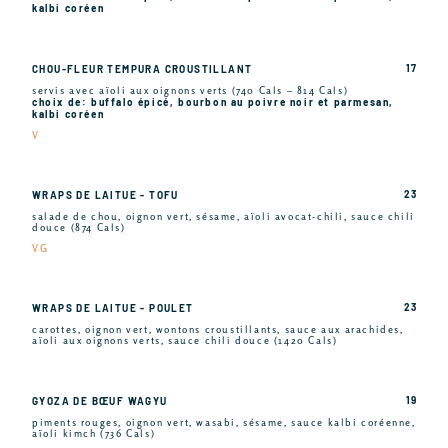
kalbi coréen
17
CHOU-FLEUR TEMPURA CROUSTILLANT
servis avec aïoli aux oignons verts (740 Cals – 814 Cals)
choix de: buffalo épicé, bourbon au poivre noir et parmesan,
kalbi coréen
V
23
WRAPS DE LAITUE - TOFU
salade de chou, oignon vert, sésame, aïoli avocat-chili, sauce chili
douce (874 Cals)
VG
23
WRAPS DE LAITUE - POULET
carottes, oignon vert, wontons croustillants, sauce aux arachides,
aïoli aux oignons verts, sauce chili douce (1420 Cals)
19
GYOZA DE BŒUF WAGYU
piments rouges, oignon vert, wasabi, sésame, sauce kalbi coréenne,
aïoli kimch (736 Cals)