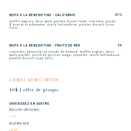
21 ½
ŒUFS À LA BENEDICTINE - CALIFORNIE
muffin anglais, deux œufs pochés, bacon fumé, crevettes, purée
d’avocat et edamame, sauce hollandaise, patates brunch (1200
Cals)
24
ŒUFS À LA BENEDICTINE - FRUITS DE MER
crevettes, pétoncles et salade de homard, muffin anglais, deux
œufs pochés, relish de poivron rouge, roquette, sauce hollandaise,
patates brunch (1347 Cals)
LUNDI RENCONTRE
40$ | offre de groupe
CHOISISSEZ-EN QUATRE
BELLINI ORIGINAL
2 oz
BUDWEISER
14 oz