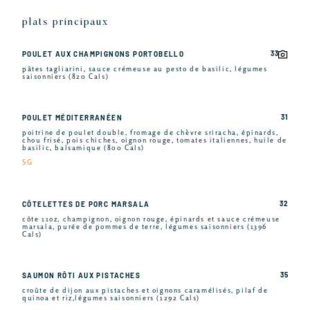
plats principaux
33
POULET AUX CHAMPIGNONS PORTOBELLO
pâtes tagliarini, sauce crémeuse au pesto de basilic, légumes
saisonniers (820 Cals)
31
POULET MÉDITERRANÉEN
poitrine de poulet double, fromage de chèvre sriracha, épinards,
chou frisé, pois chiches, oignon rouge, tomates italiennes, huile de
basilic, balsamique (800 Cals)
SG
32
CÔTELETTES DE PORC MARSALA
côte 11oz, champignon, oignon rouge, épinards et sauce crémeuse
marsala, purée de pommes de terre, légumes saisonniers (1396
Cals)
35
SAUMON RÔTI AUX PISTACHES
croûte de dijon aux pistaches et oignons caramélisés, pilaf de
quinoa et riz,légumes saisonniers (1292 Cals)