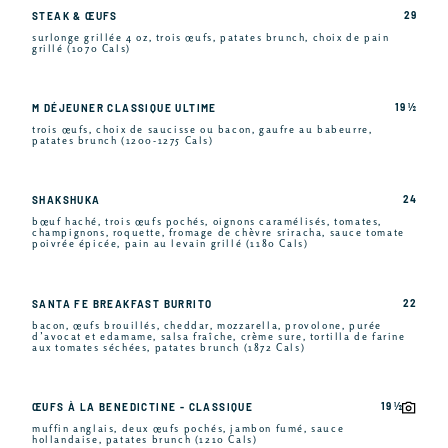
29
STEAK & ŒUFS
surlonge grillée 4 oz, trois œufs, patates brunch, choix de pain
grillé (1070 Cals)
19 ½
M DÉJEUNER CLASSIQUE ULTIME
trois œufs, choix de saucisse ou bacon, gaufre au babeurre,
patates brunch (1200-1275 Cals)
24
SHAKSHUKA
bœuf haché, trois œufs pochés, oignons caramélisés, tomates,
champignons, roquette, fromage de chèvre sriracha, sauce tomate
poivrée épicée, pain au levain grillé (1180 Cals)
22
SANTA FE BREAKFAST BURRITO
bacon, œufs brouillés, cheddar, mozzarella, provolone, purée
d’avocat et edamame, salsa fraîche, crème sure, tortilla de farine
aux tomates séchées, patates brunch (1872 Cals)
19 ½
ŒUFS À LA BENEDICTINE - CLASSIQUE
muffin anglais, deux œufs pochés, jambon fumé, sauce
hollandaise, patates brunch (1210 Cals)