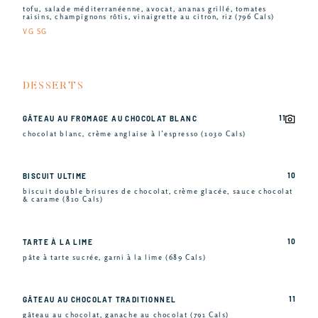
tofu, salade méditerranéenne, avocat, ananas grillé, tomates
raisins, champignons rôtis, vinaigrette au citron, riz (796 Cals)
VG SG
DESSERTS
11
GÂTEAU AU FROMAGE AU CHOCOLAT BLANC
chocolat blanc, crème anglaise à l’espresso (1030 Cals)
10
BISCUIT ULTIME
biscuit double brisures de chocolat, crème glacée, sauce chocolat
& carame (810 Cals)
10
TARTE À LA LIME
pâte à tarte sucrée, garni à la lime (689 Cals)
11
GÂTEAU AU CHOCOLAT TRADITIONNEL
gâteau au chocolat, ganache au chocolat (791 Cals)