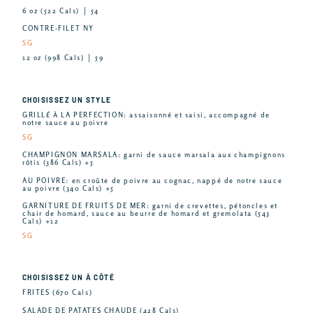
6 oz (522 Cals) │ 54
CONTRE-FILET NY
SG
12 oz (998 Cals) │ 59
CHOISISSEZ UN STYLE
GRILLÉ À LA PERFECTION: assaisonné et saisi, accompagné de
notre sauce au poivre
SG
CHAMPIGNON MARSALA: garni de sauce marsala aux champignons
rôtis (386 Cals) +5
AU POIVRE: en croûte de poivre au cognac, nappé de notre sauce
au poivre (340 Cals) +5
GARNITURE DE FRUITS DE MER: garni de crevettes, pétoncles et
chair de homard, sauce au beurre de homard et gremolata (543
Cals) +12
SG
CHOISISSEZ UN À CÔTÉ
FRITES (670 Cals)
SALADE DE PATATES CHAUDE (428 Cals)