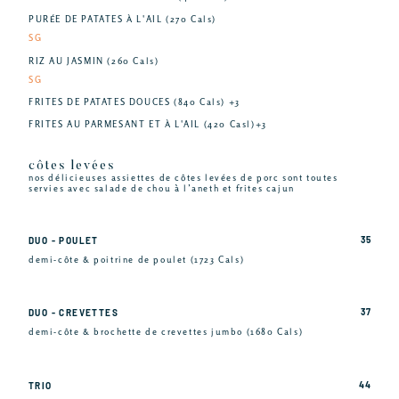
PURÉE DE PATATES À L'AIL (270 Cals)
SG
RIZ AU JASMIN (260 Cals)
SG
FRITES DE PATATES DOUCES (840 Cals) +3
FRITES AU PARMESANT ET À L'AIL (420 Casl)+3
côtes levées
nos délicieuses assiettes de côtes levées de porc sont toutes
servies avec salade de chou à l’aneth et frites cajun
35
DUO - POULET
demi-côte & poitrine de poulet (1723 Cals)
37
DUO - CREVETTES
demi-côte & brochette de crevettes jumbo (1680 Cals)
44
TRIO