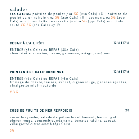
salades
LES EXTRAS:
poitrine de poulet 5 oz
SG
(210 Cals) +8 │ poitrine de
poulet cajun noircie 5 oz
SG
(210 Cals) +8 │ saumon 4 oz
SG
(200
Cals) +12 │ brochette de crevette jumbo
SG
(340 Cals) +12 │tofu
sauté
VG SG
(162 Cals) +7 ½
12 ½ I 17 ½
CÉSAR À L'AIL RÔTI
ENTRÉE (580 Cals) ou REPAS (880 Cals)
chou frisé et romaine, bacon, parmesan, asiago, croûtons
12 ½ I 17 ½
PRINTANIÈRE CALIFORNIENNE
ENTRÉE (360 Cals) ou REPAS (580 Cals)
fromage de chèvre, fraises, avocat, oignon rouge, pacanes épicées,
vinaigrette miel-moutarde
V VG
28
COBB DE FRUITS DE MER REFROIDIS
crevettes jumbo, salade de pétoncles et homard, bacon, œuf,
oignon rouge, concombre, edamame, tomates raisins, avocat,
vinaigrette citron-aneth (891 Cals)
SG