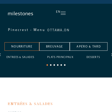
L’APÉRO, TOUS LES JOURS
EN
OTTAWA,
ON
Pinecrest - Menu
NOURRITURE
BREUVAGE
APÉRO & TARD
ENTRÉES & SALADES
PLATS PRINCIPAUX
DESSERTS
1
2
3
4
5
6
ENTRÉES & SALADES