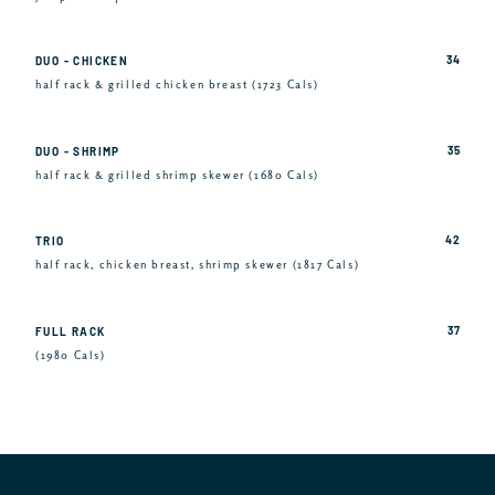
34
DUO - CHICKEN
half rack & grilled chicken breast (1723 Cals)
35
DUO - SHRIMP
half rack & grilled shrimp skewer (1680 Cals)
42
TRIO
half rack, chicken breast, shrimp skewer (1817 Cals)
37
FULL RACK
(1980 Cals)