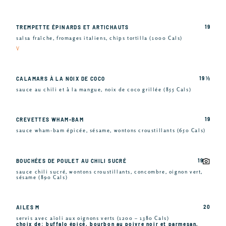
19
TREMPETTE ÉPINARDS ET ARTICHAUTS
salsa fraîche, fromages italiens, chips tortilla (1000 Cals)
V
19 ½
CALAMARS À LA NOIX DE COCO
sauce au chili et à la mangue, noix de coco grillée (855 Cals)
19
CREVETTES WHAM-BAM
sauce wham-bam épicée, sésame, wontons croustillants (650 Cals)
19
BOUCHÉES DE POULET AU CHILI SUCRÉ
sauce chili sucré, wontons croustillants, concombre, oignon vert,
sésame (890 Cals)
20
AILES M
servis avec aïoli aux oignons verts (1200 – 1380 Cals)
choix de: buffalo épicé, bourbon au poivre noir et parmesan,