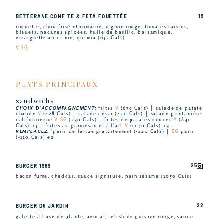
19
BETTERAVE CONFITE & FETA FOUETTÉE
roquette, chou frisé et romaine, oignon rouge, tomates raisins,
bleuets, pacanes épicées, huile de basilic, balsamique,
vinaigrette au citron, quinoa (632 Cals)
V SG
PLATS PRINCIPAUX
sandwichs
CHOIX D'ACCOMPAGNEMENT:
frites
V
(670 Cals) │ salade de patate
chaude
V
(428 Cals) │ salade césar (420 Cals) │ salade printanière
californienne
V SG
(230 Cals) │ frites de patates douces
V
(840
Cals) +3 │ frites au parmesan et à l'ail
V
(1050 Cals) +3
REMPLACEZ:
'pain' de laitue gratuitement (-220 Cals) │
SG
pain
(-110 Cals) +2
25
BURGER 1989
bacon fumé, cheddar, sauce signature, pain sésame (1050 Cals)
22
BURGER DU JARDIN
galette à base de plante, avocat, relish de poivron rouge, sauce