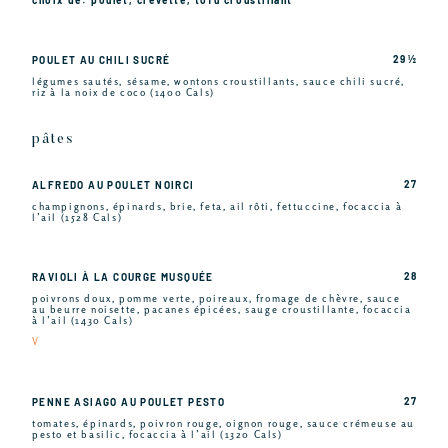
29 ½
POULET AU CHILI SUCRÉ
légumes sautés, sésame, wontons croustillants, sauce chili sucré,
riz à la noix de coco (1400 Cals)
pâtes
27
ALFREDO AU POULET NOIRCI
champignons, épinards, brie, feta, ail rôti, fettuccine, focaccia à
l’ail (1528 Cals)
28
RAVIOLI À LA COURGE MUSQUÉE
poivrons doux, pomme verte, poireaux, fromage de chèvre, sauce
au beurre noisette, pacanes épicées, sauge croustillante, focaccia
à l’ail (1430 Cals)
V
27
PENNE ASIAGO AU POULET PESTO
tomates, épinards, poivron rouge, oignon rouge, sauce crémeuse au
pesto et basilic, focaccia à l’ail (1320 Cals)