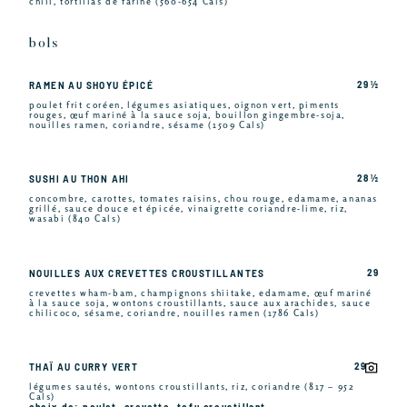
chili, tortillas de farine (560-654 Cals)
bols
29 ½
RAMEN AU SHOYU ÉPICÉ
poulet frit coréen, légumes asiatiques, oignon vert, piments
rouges, œuf mariné à la sauce soja, bouillon gingembre-soja,
nouilles ramen, coriandre, sésame (1509 Cals)
28 ½
SUSHI AU THON AHI
concombre, carottes, tomates raisins, chou rouge, edamame, ananas
grillé, sauce douce et épicée, vinaigrette coriandre-lime, riz,
wasabi (840 Cals)
29
NOUILLES AUX CREVETTES CROUSTILLANTES
crevettes wham-bam, champignons shiitake, edamame, œuf mariné
à la sauce soja, wontons croustillants, sauce aux arachides, sauce
chilicoco, sésame, coriandre, nouilles ramen (1786 Cals)
29
THAÏ AU CURRY VERT
légumes sautés, wontons croustillants, riz, coriandre (817 – 952
Cals)
choix de: poulet, crevette, tofu croustillant