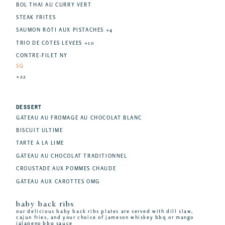
BOL THAÏ AU CURRY VERT
STEAK FRITES
SAUMON RÔTI AUX PISTACHES +4
TRIO DE CÔTES LEVÉES +10
CONTRE-FILET NY
SG
+22
DESSERT
GÂTEAU AU FROMAGE AU CHOCOLAT BLANC
BISCUIT ULTIME
TARTE À LA LIME
GÂTEAU AU CHOCOLAT TRADITIONNEL
CROUSTADE AUX POMMES CHAUDE
GÂTEAU AUX CAROTTES OMG
baby back ribs
our delicious baby back ribs plates are served with dill slaw,
cajun fries, and your choice of jameson whiskey bbq or mango
jalapeno bbq sauce