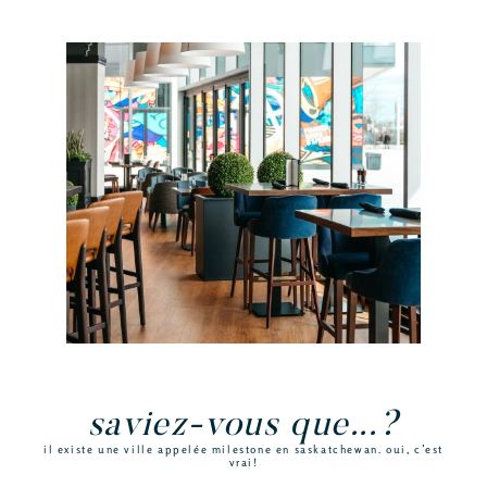
saviez-vous que...?
il existe une ville appelée milestone en saskatchewan. oui, c’est
vrai!