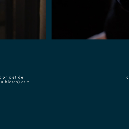
 prix et de
c
u bières) et 2