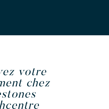
vez votre
ment chez
estones
hcentre