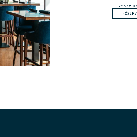
venez n
RÉSER