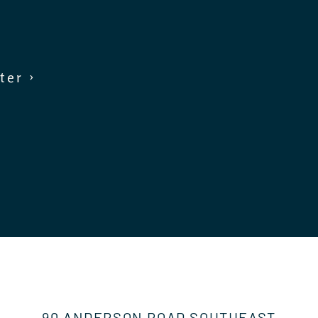
ter ›
90 ANDERSON ROAD SOUTHEAST