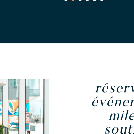
1
2
3
4
5
6
réser
événe
mil
sout