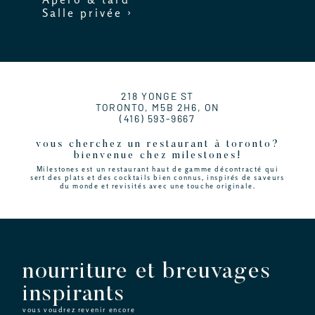
Salle privée ›
218 YONGE ST
TORONTO, M5B 2H6, ON
(416) 593-9667
vous cherchez un restaurant à toronto?
bienvenue chez milestones!
Milestones est un restaurant haut de gamme décontracté qui
sert des plats et des cocktails bien connus, inspirés de saveurs
du monde et revisités avec une touche originale.
nourriture et breuvages
inspirants
vous voudrez revenir encore