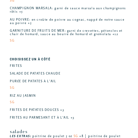
SG
CHAMPIGNON MARSALA: garni de sauce marsala aux champignons
rôtis +5
AU POIVRE: en croûte de poivre au cognac, nappé de notre sauce
au poivre +5
GARNITURE DE FRUITS DE MER: garni de crevettes, pétoncles et
chair de homard, sauce au beurre de homard et gremolata +12
SG
CHOISISSEZ UN À CÔTÉ
FRITES
SALADE DE PATATES CHAUDE
PURÉE DE PATATES À L'AIL
SG
RIZ AU JASMIN
SG
FRITES DE PATATES DOUCES +3
FRITES AU PARMESANT ET À L'AIL +3
salades
LES EXTRAS:
poitrine de poulet 5 oz
SG
+8 │ poitrine de poulet