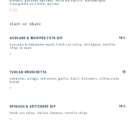
bleuets, pacanes épicées, huile de basilic, balsamique,
vinaigrette au citron, quinoa
V SG
start or share
19 ½
AVOCADO & WHIPPED FETA DIP
avocado & edamame mash, fresh cut salsa, chickpeas, tortilla
chips & naan
V
18
TUSCAN BRUSCHETTA
tomatoes, asiago, red onion, garlic, basil, balsamic, schiacciata
bread
V
19 ½
SPINACH & ARTICHOKE DIP
fresh cut salsa, italian cheeses, tortilla chips
V