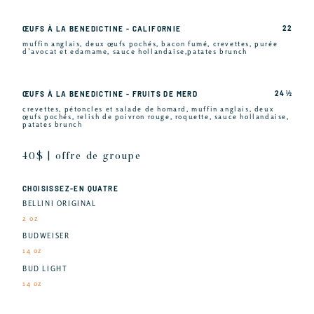
22
ŒUFS À LA BENEDICTINE - CALIFORNIE
muffin anglais, deux œufs pochés, bacon fumé, crevettes, purée
d’avocat et edamame, sauce hollandaise,patates brunch
24 ½
ŒUFS À LA BENEDICTINE - FRUITS DE MERD
crevettes, pétoncles et salade de homard, muffin anglais, deux
œufs pochés, relish de poivron rouge, roquette, sauce hollandaise,
patates brunch
40$ | offre de groupe
CHOISISSEZ-EN QUATRE
BELLINI ORIGINAL
2 oz
BUDWEISER
14 oz
BUD LIGHT
14 oz