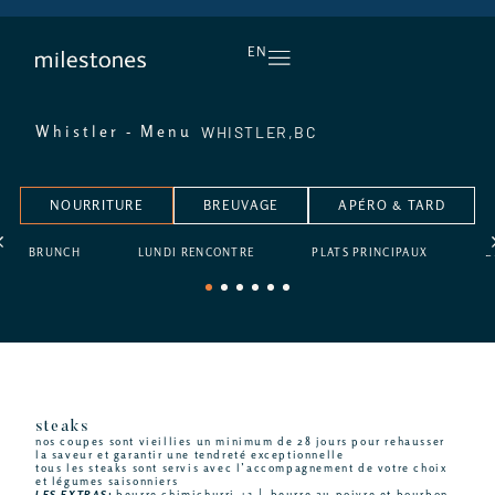
L’APÉRO, TOUS LES JOURS
EN
WHISTLER,
BC
Whistler - Menu
NOURRITURE
BREUVAGE
APÉRO & TARD
BRUNCH
LUNDI RENCONTRE
PLATS PRINCIPAUX
D
1
2
3
4
5
6
steaks
nos coupes sont vieillies un minimum de 28 jours pour rehausser
la saveur et garantir une tendreté exceptionnelle
tous les steaks sont servis avec l’accompagnement de votre choix
et légumes saisonniers
LES EXTRAS:
beurre chimichurri +3 │ beurre au poivre et bourbon