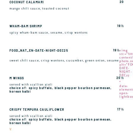
20
COCONUT CALAMARI
mango chili sauce, toasted coconut
19 ½
WHAM-BAM SHRIMP
spicy wham-bam sauce, sesame, crisp wontons
19 ½
FOOD_NAT_EN-DATE-NIGHT-DEC25
<img
src="ht
content
sweet chili sauce, crisp wontons, cucumber, green onion, sesame
photo.s
alt="F
DATE-
NIGHT-
DEC25
20 ½
M WINGS
"
served with scallion aioli
data-
choice of: spicy buffalo, black pepper bourbon parmesan,
element
korean kalbi
open-
lightbo
17 ½
CRISPY TEMPURA CAULIFLOWER
served with scallion aioli
choice of: spicy buffalo, black pepper bourbon parmesan,
korean kalbi
V