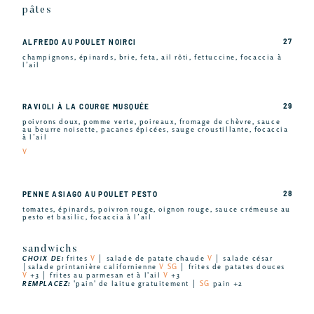
pâtes
27
ALFREDO AU POULET NOIRCI
champignons, épinards, brie, feta, ail rôti, fettuccine, focaccia à
l’ail
29
RAVIOLI À LA COURGE MUSQUÉE
poivrons doux, pomme verte, poireaux, fromage de chèvre, sauce
au beurre noisette, pacanes épicées, sauge croustillante, focaccia
à l’ail
V
28
PENNE ASIAGO AU POULET PESTO
tomates, épinards, poivron rouge, oignon rouge, sauce crémeuse au
pesto et basilic, focaccia à l’ail
sandwichs
CHOIX DE:
frites
V
│ salade de patate chaude
V
│ salade césar
│salade printanière californienne
V SG
│ frites de patates douces
V
+3 │ frites au parmesan et à l'ail
V
+3
REMPLACEZ:
'pain' de laitue gratuitement │
SG
pain +2