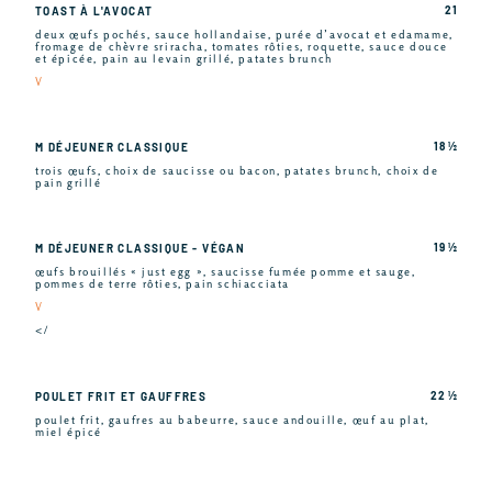
21
TOAST À L'AVOCAT
deux œufs pochés, sauce hollandaise, purée d’avocat et edamame,
fromage de chèvre sriracha, tomates rôties, roquette, sauce douce
et épicée, pain au levain grillé, patates brunch
V
18 ½
M DÉJEUNER CLASSIQUE
trois œufs, choix de saucisse ou bacon, patates brunch, choix de
pain grillé
19 ½
M DÉJEUNER CLASSIQUE - VÉGAN
œufs brouillés « just egg », saucisse fumée pomme et sauge,
pommes de terre rôties, pain schiacciata
V
</
22 ½
POULET FRIT ET GAUFFRES
poulet frit, gaufres au babeurre, sauce andouille, œuf au plat,
miel épicé