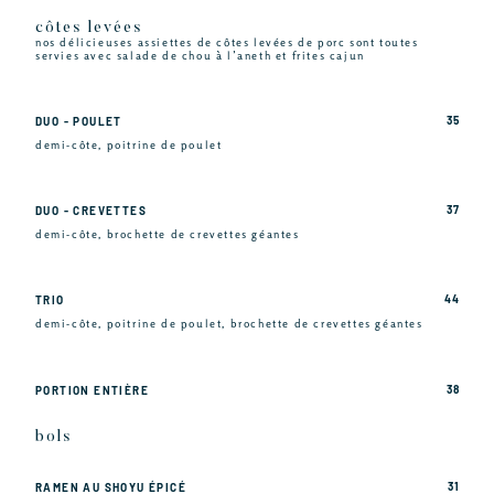
côtes levées
nos délicieuses assiettes de côtes levées de porc sont toutes
servies avec salade de chou à l’aneth et frites cajun
35
DUO - POULET
demi-côte, poitrine de poulet
37
DUO - CREVETTES
demi-côte, brochette de crevettes géantes
44
TRIO
demi-côte, poitrine de poulet, brochette de crevettes géantes
38
PORTION ENTIÈRE
bols
31
RAMEN AU SHOYU ÉPICÉ