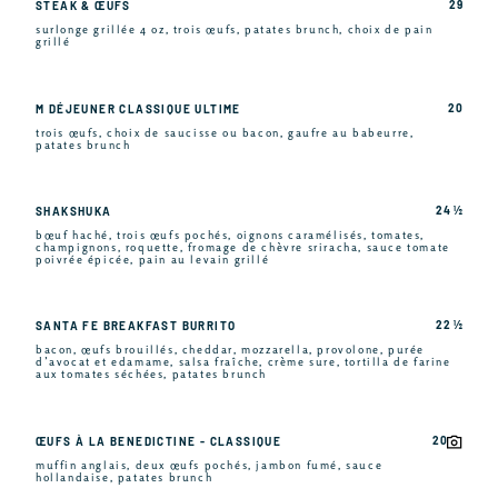
29
STEAK & ŒUFS
surlonge grillée 4 oz, trois œufs, patates brunch, choix de pain
grillé
20
M DÉJEUNER CLASSIQUE ULTIME
trois œufs, choix de saucisse ou bacon, gaufre au babeurre,
patates brunch
24 ½
SHAKSHUKA
bœuf haché, trois œufs pochés, oignons caramélisés, tomates,
champignons, roquette, fromage de chèvre sriracha, sauce tomate
poivrée épicée, pain au levain grillé
22 ½
SANTA FE BREAKFAST BURRITO
bacon, œufs brouillés, cheddar, mozzarella, provolone, purée
d’avocat et edamame, salsa fraîche, crème sure, tortilla de farine
aux tomates séchées, patates brunch
20
ŒUFS À LA BENEDICTINE - CLASSIQUE
muffin anglais, deux œufs pochés, jambon fumé, sauce
hollandaise, patates brunch