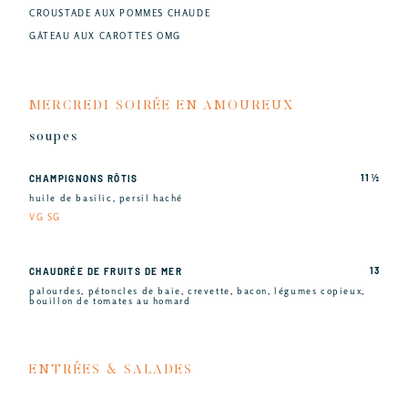
CROUSTADE AUX POMMES CHAUDE
GÂTEAU AUX CAROTTES OMG
MERCREDI SOIRÉE EN AMOUREUX
soupes
11 ½
CHAMPIGNONS RÔTIS
huile de basilic, persil haché
VG SG
13
CHAUDRÉE DE FRUITS DE MER
palourdes, pétoncles de baie, crevette, bacon, légumes copieux,
bouillon de tomates au homard
ENTRÉES & SALADES