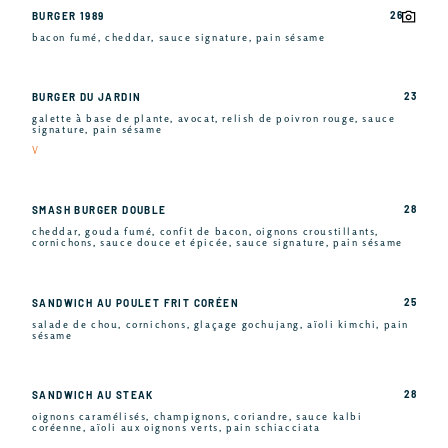
26
BURGER 1989
bacon fumé, cheddar, sauce signature, pain sésame
23
BURGER DU JARDIN
galette à base de plante, avocat, relish de poivron rouge, sauce
signature, pain sésame
V
28
SMASH BURGER DOUBLE
cheddar, gouda fumé, confit de bacon, oignons croustillants,
cornichons, sauce douce et épicée, sauce signature, pain sésame
25
SANDWICH AU POULET FRIT CORÉEN
salade de chou, cornichons, glaçage gochujang, aïoli kimchi, pain
sésame
28
SANDWICH AU STEAK
oignons caramélisés, champignons, coriandre, sauce kalbi
coréenne, aïoli aux oignons verts, pain schiacciata