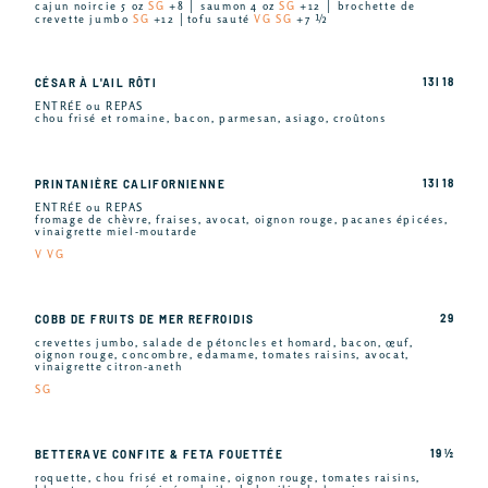
cajun noircie 5 oz
SG
+8 │ saumon 4 oz
SG
+12 │ brochette de
crevette jumbo
SG
+12 │tofu sauté
VG SG
+7 ½
13 I 18
CÉSAR À L'AIL RÔTI
ENTRÉE ou REPAS
chou frisé et romaine, bacon, parmesan, asiago, croûtons
13 I 18
PRINTANIÈRE CALIFORNIENNE
ENTRÉE ou REPAS
fromage de chèvre, fraises, avocat, oignon rouge, pacanes épicées,
vinaigrette miel-moutarde
V VG
29
COBB DE FRUITS DE MER REFROIDIS
crevettes jumbo, salade de pétoncles et homard, bacon, œuf,
oignon rouge, concombre, edamame, tomates raisins, avocat,
vinaigrette citron-aneth
SG
19 ½
BETTERAVE CONFITE & FETA FOUETTÉE
roquette, chou frisé et romaine, oignon rouge, tomates raisins,