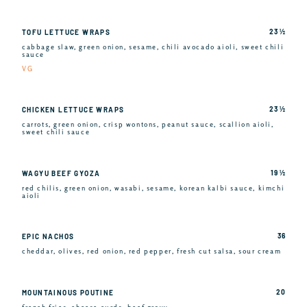
23 ½
TOFU LETTUCE WRAPS
cabbage slaw, green onion, sesame, chili avocado aioli, sweet chili
sauce
VG
23 ½
CHICKEN LETTUCE WRAPS
carrots, green onion, crisp wontons, peanut sauce, scallion aioli,
sweet chili sauce
19 ½
WAGYU BEEF GYOZA
red chilis, green onion, wasabi, sesame, korean kalbi sauce, kimchi
aioli
36
EPIC NACHOS
cheddar, olives, red onion, red pepper, fresh cut salsa, sour cream
20
MOUNTAINOUS POUTINE