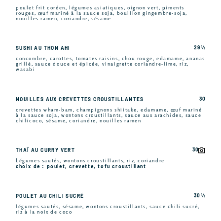
poulet frit coréen, légumes asiatiques, oignon vert, piments
rouges, œuf mariné à la sauce soja, bouillon gingembre-soja,
nouilles ramen, coriandre, sésame
29 ½
SUSHI AU THON AHI
concombre, carottes, tomates raisins, chou rouge, edamame, ananas
grillé, sauce douce et épicée, vinaigrette coriandre-lime, riz,
wasabi
30
NOUILLES AUX CREVETTES CROUSTILLANTES
crevettes wham-bam, champignons shiitake, edamame, œuf mariné
à la sauce soja, wontons croustillants, sauce aux arachides, sauce
chilicoco, sésame, coriandre, nouilles ramen
30
THAÏ AU CURRY VERT
Légumes sautés, wontons croustillants, riz, coriandre
choix de : poulet, crevette, tofu croustillant
30 ½
POULET AU CHILI SUCRÉ
légumes sautés, sésame, wontons croustillants, sauce chili sucré,
riz à la noix de coco