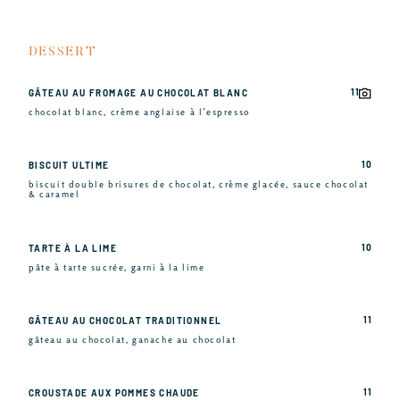
DESSERT
11
GÂTEAU AU FROMAGE AU CHOCOLAT BLANC
chocolat blanc, crème anglaise à l’espresso
10
BISCUIT ULTIME
biscuit double brisures de chocolat, crème glacée, sauce chocolat
& caramel
10
TARTE À LA LIME
pâte à tarte sucrée, garni à la lime
11
GÂTEAU AU CHOCOLAT TRADITIONNEL
gâteau au chocolat, ganache au chocolat
11
CROUSTADE AUX POMMES CHAUDE