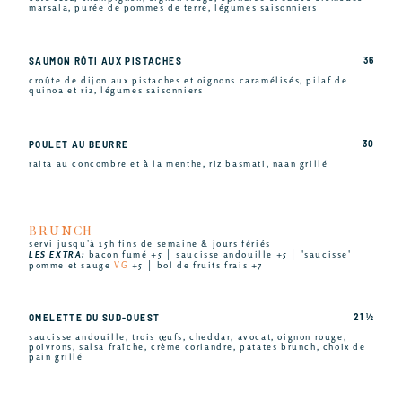
marsala, purée de pommes de terre, légumes saisonniers
36
SAUMON RÔTI AUX PISTACHES
croûte de dijon aux pistaches et oignons caramélisés, pilaf de
quinoa et riz, légumes saisonniers
30
POULET AU BEURRE
raita au concombre et à la menthe, riz basmati, naan grillé
BRUNCH
servi jusqu'à 15h fins de semaine & jours fériés
LES EXTRA:
bacon fumé +5 │ saucisse andouille +5 │ 'saucisse'
pomme et sauge
VG
+5 │ bol de fruits frais +7
21 ½
OMELETTE DU SUD-OUEST
saucisse andouille, trois œufs, cheddar, avocat, oignon rouge,
poivrons, salsa fraîche, crème coriandre, patates brunch, choix de
pain grillé