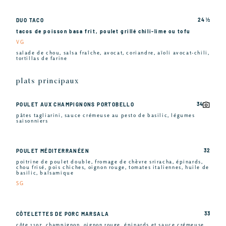
24 ½
DUO TACO
tacos de poisson basa frit, poulet grillé chili-lime ou tofu
VG
salade de chou, salsa fraîche, avocat, coriandre, aïoli avocat-chili,
tortillas de farine
plats principaux
34
POULET AUX CHAMPIGNONS PORTOBELLO
pâtes tagliarini, sauce crémeuse au pesto de basilic, légumes
saisonniers
32
POULET MÉDITERRANÉEN
poitrine de poulet double, fromage de chèvre sriracha, épinards,
chou frisé, pois chiches, oignon rouge, tomates italiennes, huile de
basilic, balsamique
SG
33
CÔTELETTES DE PORC MARSALA
côte 11oz, champignon, oignon rouge, épinards et sauce crémeuse