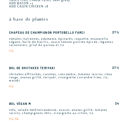
french fries, cheese curds, beef gravy
ADD BACON +5
ADD CAJUN CHICKEN +8
à base de plantes
27 ½
CHAPEAU DE CHAMPIGNON PORTOBELLO FARCI
tomates italiennes, edamame, épinards, roquette, mozzarella
végane, huile de basilic, sauce tomate poivrée épicée, légumes
saisonniers, pilaf de quinoa et riz
VG
27 ½
BOL DE SHIITAKES TERIYAKI
shiitakes effilochés, carottes, concombre, tomates raisins, chou
rouge, ananas grillé, teriyaki, vinaigrette coriandre-lime, riz,
wasabi
VG
24
BOL VÉGAN M
tofu, salade méditerranéenne, avocat, ananas grillé, tomates
raisins, champignons rôtis, vinaigrette au citron, riz
VG SG