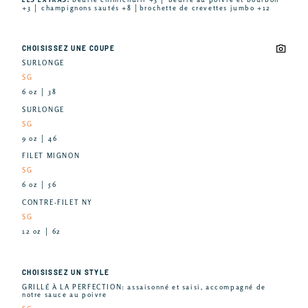
+3 │ champignons sautés +8 │brochette de crevettes jumbo +12
CHOISISSEZ UNE COUPE
SURLONGE
SG
6 oz │ 38
SURLONGE
SG
9 oz │ 46
FILET MIGNON
SG
6 oz │ 56
CONTRE-FILET NY
SG
12 oz │ 62
CHOISISSEZ UN STYLE
GRILLÉ À LA PERFECTION: assaisonné et saisi, accompagné de
notre sauce au poivre