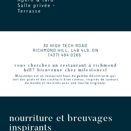
Salle privée ›
Terrasse
30 HIGH TECH ROAD
RICHMOND HILL, L4B 4L9, ON
(437) 494 0265
vous cherchez un restaurant à richmond
hill? bienvenue chez milestones!
Milestones est un restaurant haut de gamme décontracté qui
sert des plats et des cocktails bien connus, inspirés de saveurs
du monde et revisités avec une touche originale.
nourriture et breuvages
inspirants