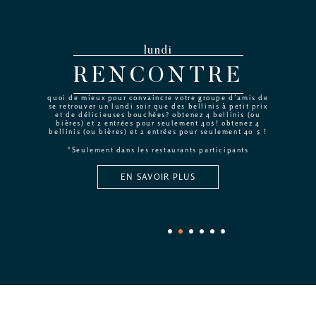
lundi
RENCONTRE
quoi de mieux pour convaincre votre groupe d’amis de
se retrouver un lundi soir que des bellinis à petit prix
et de délicieuses bouchées? obtenez 4 bellinis (ou
bières) et 2 entrées pour seulement 40$! obtenez 4
bellinis (ou bières) et 2 entrées pour seulement 40 $ !
*Seulement dans les restaurants participants
EN SAVOIR PLUS
1
2
3
4
5
6