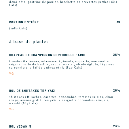
demi-côte, poitrine de poulet, brochette de crevettes jumbo (1817
Cals)
39
PORTION ENTIÈRE
(1980 Cals)
à base de plantes
26 ½
CHAPEAU DE CHAMPIGNON PORTOBELLO FARCI
tomates italiennes, edamame, épinards, roquette, mozzarella
végane, huile de basilic, sauce tomate poivrée épicée, légumes
saisonniers, pilaf de quinoa et riz (820 Cals)
VG
26 ½
BOL DE SHIITAKES TERIYAKI
shiitakes effilochés, carottes, concombre, tomates raisins, chou
rouge, ananas grillé, teriyaki, vinaigrette coriandre-lime, riz,
wasabi (885 Cals)
VG
23 ½
BOL VÉGAN M