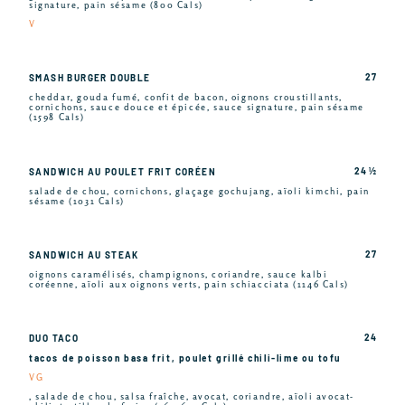
signature, pain sésame (800 Cals)
V
27
SMASH BURGER DOUBLE
cheddar, gouda fumé, confit de bacon, oignons croustillants,
cornichons, sauce douce et épicée, sauce signature, pain sésame
(1598 Cals)
24 ½
SANDWICH AU POULET FRIT CORÉEN
salade de chou, cornichons, glaçage gochujang, aïoli kimchi, pain
sésame (1031 Cals)
27
SANDWICH AU STEAK
oignons caramélisés, champignons, coriandre, sauce kalbi
coréenne, aïoli aux oignons verts, pain schiacciata (1146 Cals)
24
DUO TACO
tacos de poisson basa frit, poulet grillé chili-lime ou tofu
VG
, salade de chou, salsa fraîche, avocat, coriandre, aïoli avocat-