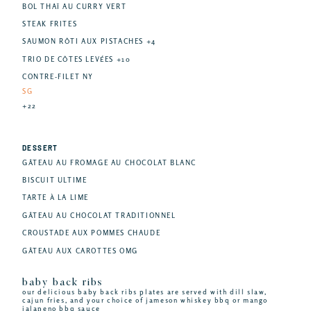
BOL THAÏ AU CURRY VERT
STEAK FRITES
SAUMON RÔTI AUX PISTACHES +4
TRIO DE CÔTES LEVÉES +10
CONTRE-FILET NY
SG
+22
DESSERT
GÂTEAU AU FROMAGE AU CHOCOLAT BLANC
BISCUIT ULTIME
TARTE À LA LIME
GÂTEAU AU CHOCOLAT TRADITIONNEL
CROUSTADE AUX POMMES CHAUDE
GÂTEAU AUX CAROTTES OMG
baby back ribs
our delicious baby back ribs plates are served with dill slaw,
cajun fries, and your choice of jameson whiskey bbq or mango
jalapeno bbq sauce