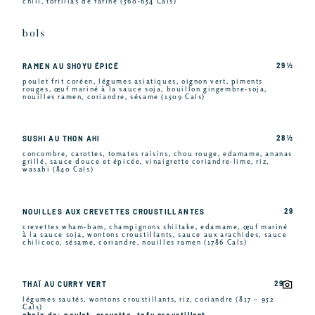
chili, tortillas de farine (560-654 Cals)
bols
29 ½
RAMEN AU SHOYU ÉPICÉ
poulet frit coréen, légumes asiatiques, oignon vert, piments
rouges, œuf mariné à la sauce soja, bouillon gingembre-soja,
nouilles ramen, coriandre, sésame (1509 Cals)
28 ½
SUSHI AU THON AHI
concombre, carottes, tomates raisins, chou rouge, edamame, ananas
grillé, sauce douce et épicée, vinaigrette coriandre-lime, riz,
wasabi (840 Cals)
29
NOUILLES AUX CREVETTES CROUSTILLANTES
crevettes wham-bam, champignons shiitake, edamame, œuf mariné
à la sauce soja, wontons croustillants, sauce aux arachides, sauce
chilicoco, sésame, coriandre, nouilles ramen (1786 Cals)
29
THAÏ AU CURRY VERT
légumes sautés, wontons croustillants, riz, coriandre (817 – 952
Cals)
choix de: poulet, crevette, tofu croustillant