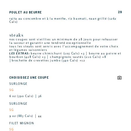
29
POULET AU BEURRE
raita au concombre et à la menthe, riz basmati, naan grillé (1262
Cals)
steaks
nos coupes sont vieillies un minimum de 28 jours pour rehausser
la saveur et garantir une tendreté exceptionnelle
tous les steaks sont servis avec l’accompagnement de votre choix
et légumes saisonniers
LES EXTRAS:
beurre chimichurri (105 Cals) +3 │ beurre au poivre et
bourbon (428 Cals) +3 │ champignons sautés (210 Cals) +8
│brochette de crevettes jumbo (340 Cals) +12
CHOISISSEZ UNE COUPE
SURLONGE
SG
6 oz (590 Cals) │ 36
SURLONGE
SG
9 oz (885 Cals) │ 44
FILET MIGNON
SG