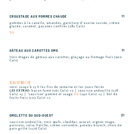
11
CROUSTADE AUX POMMES CHAUDE
pommes à la canelle, amandes, garniture d’avoine sucrée, crème
glacée, caramel, pacanes confites (582 Cals)
SG
11
GÂTEAU AUX CAROTTES OMG
trois étages de gâteau aux carottes, glaçage au fromage frais (900
Cals)
BRUNCH
servi jusqu'à 15 h les fins de semaine et les jours fériés
LES EXTRAS:
bacon fumé (161 Cals) +5 │ saucisse andouille (178
Cals) +5 │ 'saucisse' pomme et sauge
VG
(240 Cals) +5 │ bol de
fruits frais (105 Cals) +7
21
OMELETTE DU SUD-OUEST
saucisse andouille, trois œufs, cheddar, avocat, oignon rouge,
poivrons, salsa fraîche, crème coriandre, patates brunch, choix de
pain grillé (1176 Cals)