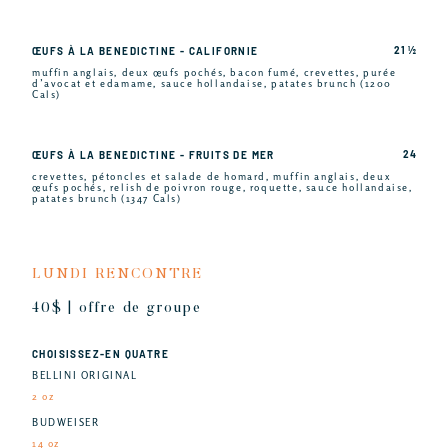
21 ½
ŒUFS À LA BENEDICTINE - CALIFORNIE
muffin anglais, deux œufs pochés, bacon fumé, crevettes, purée
d’avocat et edamame, sauce hollandaise, patates brunch (1200
Cals)
24
ŒUFS À LA BENEDICTINE - FRUITS DE MER
crevettes, pétoncles et salade de homard, muffin anglais, deux
œufs pochés, relish de poivron rouge, roquette, sauce hollandaise,
patates brunch (1347 Cals)
LUNDI RENCONTRE
40$ | offre de groupe
CHOISISSEZ-EN QUATRE
BELLINI ORIGINAL
2 oz
BUDWEISER
14 oz