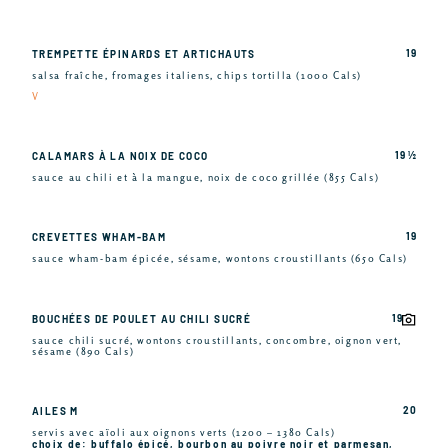
19
TREMPETTE ÉPINARDS ET ARTICHAUTS
salsa fraîche, fromages italiens, chips tortilla (1000 Cals)
V
19 ½
CALAMARS À LA NOIX DE COCO
sauce au chili et à la mangue, noix de coco grillée (855 Cals)
19
CREVETTES WHAM-BAM
sauce wham-bam épicée, sésame, wontons croustillants (650 Cals)
19
BOUCHÉES DE POULET AU CHILI SUCRÉ
sauce chili sucré, wontons croustillants, concombre, oignon vert,
sésame (890 Cals)
20
AILES M
servis avec aïoli aux oignons verts (1200 – 1380 Cals)
choix de: buffalo épicé, bourbon au poivre noir et parmesan,