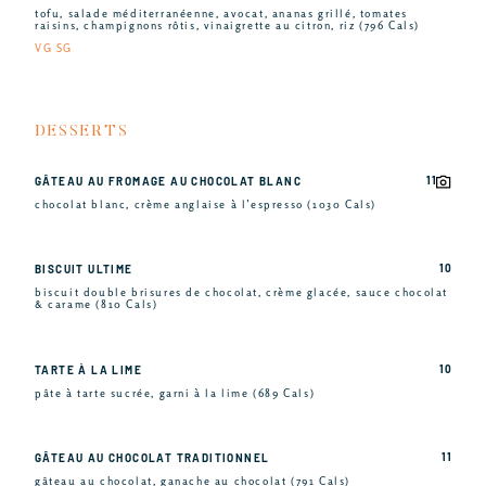
tofu, salade méditerranéenne, avocat, ananas grillé, tomates
raisins, champignons rôtis, vinaigrette au citron, riz (796 Cals)
VG SG
DESSERTS
11
GÂTEAU AU FROMAGE AU CHOCOLAT BLANC
chocolat blanc, crème anglaise à l’espresso (1030 Cals)
10
BISCUIT ULTIME
biscuit double brisures de chocolat, crème glacée, sauce chocolat
& carame (810 Cals)
10
TARTE À LA LIME
pâte à tarte sucrée, garni à la lime (689 Cals)
11
GÂTEAU AU CHOCOLAT TRADITIONNEL
gâteau au chocolat, ganache au chocolat (791 Cals)