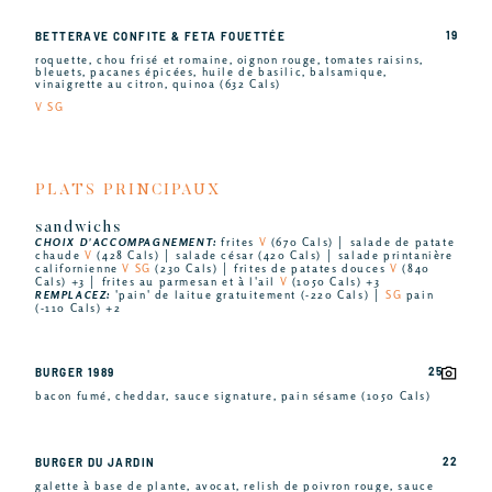
19
BETTERAVE CONFITE & FETA FOUETTÉE
roquette, chou frisé et romaine, oignon rouge, tomates raisins,
bleuets, pacanes épicées, huile de basilic, balsamique,
vinaigrette au citron, quinoa (632 Cals)
V SG
PLATS PRINCIPAUX
sandwichs
CHOIX D'ACCOMPAGNEMENT:
frites
V
(670 Cals) │ salade de patate
chaude
V
(428 Cals) │ salade césar (420 Cals) │ salade printanière
californienne
V SG
(230 Cals) │ frites de patates douces
V
(840
Cals) +3 │ frites au parmesan et à l'ail
V
(1050 Cals) +3
REMPLACEZ:
'pain' de laitue gratuitement (-220 Cals) │
SG
pain
(-110 Cals) +2
25
BURGER 1989
bacon fumé, cheddar, sauce signature, pain sésame (1050 Cals)
22
BURGER DU JARDIN
galette à base de plante, avocat, relish de poivron rouge, sauce