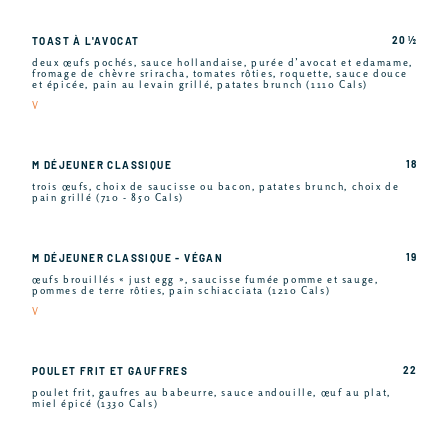
20 ½
TOAST À L'AVOCAT
deux œufs pochés, sauce hollandaise, purée d’avocat et edamame,
fromage de chèvre sriracha, tomates rôties, roquette, sauce douce
et épicée, pain au levain grillé, patates brunch (1110 Cals)
V
18
M DÉJEUNER CLASSIQUE
trois œufs, choix de saucisse ou bacon, patates brunch, choix de
pain grillé (710 - 850 Cals)
19
M DÉJEUNER CLASSIQUE - VÉGAN
œufs brouillés « just egg », saucisse fumée pomme et sauge,
pommes de terre rôties, pain schiacciata (1210 Cals)
V
22
POULET FRIT ET GAUFFRES
poulet frit, gaufres au babeurre, sauce andouille, œuf au plat,
miel épicé (1330 Cals)