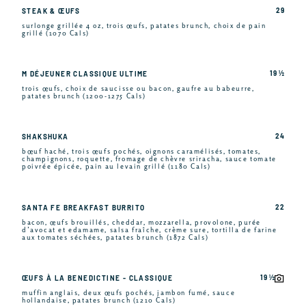
29
STEAK & ŒUFS
surlonge grillée 4 oz, trois œufs, patates brunch, choix de pain
grillé (1070 Cals)
19 ½
M DÉJEUNER CLASSIQUE ULTIME
trois œufs, choix de saucisse ou bacon, gaufre au babeurre,
patates brunch (1200-1275 Cals)
24
SHAKSHUKA
bœuf haché, trois œufs pochés, oignons caramélisés, tomates,
champignons, roquette, fromage de chèvre sriracha, sauce tomate
poivrée épicée, pain au levain grillé (1180 Cals)
22
SANTA FE BREAKFAST BURRITO
bacon, œufs brouillés, cheddar, mozzarella, provolone, purée
d’avocat et edamame, salsa fraîche, crème sure, tortilla de farine
aux tomates séchées, patates brunch (1872 Cals)
19 ½
ŒUFS À LA BENEDICTINE - CLASSIQUE
muffin anglais, deux œufs pochés, jambon fumé, sauce
hollandaise, patates brunch (1210 Cals)