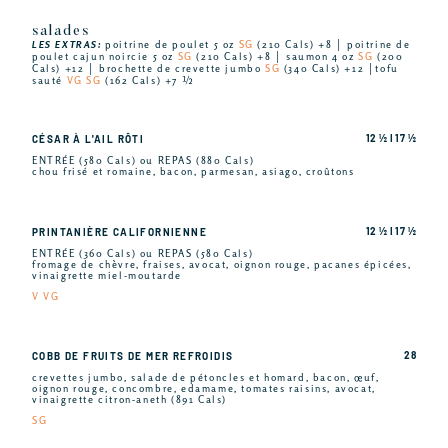
salades
LES EXTRAS:
poitrine de poulet 5 oz
SG
(210 Cals) +8 │ poitrine de
poulet cajun noircie 5 oz
SG
(210 Cals) +8 │ saumon 4 oz
SG
(200
Cals) +12 │ brochette de crevette jumbo
SG
(340 Cals) +12 │tofu
sauté
VG SG
(162 Cals) +7 ½
12 ½ I 17 ½
CÉSAR À L'AIL RÔTI
ENTRÉE (580 Cals) ou REPAS (880 Cals)
chou frisé et romaine, bacon, parmesan, asiago, croûtons
12 ½ I 17 ½
PRINTANIÈRE CALIFORNIENNE
ENTRÉE (360 Cals) ou REPAS (580 Cals)
fromage de chèvre, fraises, avocat, oignon rouge, pacanes épicées,
vinaigrette miel-moutarde
V VG
28
COBB DE FRUITS DE MER REFROIDIS
crevettes jumbo, salade de pétoncles et homard, bacon, œuf,
oignon rouge, concombre, edamame, tomates raisins, avocat,
vinaigrette citron-aneth (891 Cals)
SG