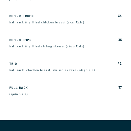
34
DUO - CHICKEN
half rack & grilled chicken breast (1723 Cals)
35
DUO - SHRIMP
half rack & grilled shrimp skewer (1680 Cals)
42
TRIO
half rack, chicken breast, shrimp skewer (1817 Cals)
37
FULL RACK
(1980 Cals)