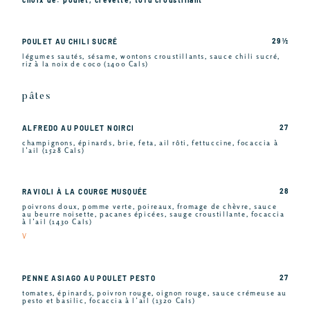
29 ½
POULET AU CHILI SUCRÉ
légumes sautés, sésame, wontons croustillants, sauce chili sucré,
riz à la noix de coco (1400 Cals)
pâtes
27
ALFREDO AU POULET NOIRCI
champignons, épinards, brie, feta, ail rôti, fettuccine, focaccia à
l’ail (1528 Cals)
28
RAVIOLI À LA COURGE MUSQUÉE
poivrons doux, pomme verte, poireaux, fromage de chèvre, sauce
au beurre noisette, pacanes épicées, sauge croustillante, focaccia
à l’ail (1430 Cals)
V
27
PENNE ASIAGO AU POULET PESTO
tomates, épinards, poivron rouge, oignon rouge, sauce crémeuse au
pesto et basilic, focaccia à l’ail (1320 Cals)