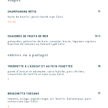
soupes
11
CHAMPIGNONS RÔTIS
huile de basilic, persil haché (190 Cals)
VG SG
12 ½
CHAUDRÉE DE FRUITS DE MER
palourdes, pétoncles de baie, crevette, bacon, légumes copieux,
bouillon de tomates au homard (348 Cals)
entrées ou à partager
19
TREMPETTE À L'AVOCAT ET AU FETA FOUETTÉE
purée d’avocat et edamame, salsa fraîche, pois chiches,
croustilles de tortilla et naan (1291 Cals)
V
17
BRUSCHETTA TOSCANE
tomates, asiago, oignon rouge, ail, basilic, balsamique, pain
schiacciata (742 Cals)
V