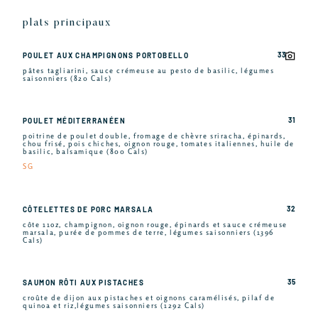
plats principaux
33
POULET AUX CHAMPIGNONS PORTOBELLO
pâtes tagliarini, sauce crémeuse au pesto de basilic, légumes
saisonniers (820 Cals)
31
POULET MÉDITERRANÉEN
poitrine de poulet double, fromage de chèvre sriracha, épinards,
chou frisé, pois chiches, oignon rouge, tomates italiennes, huile de
basilic, balsamique (800 Cals)
SG
32
CÔTELETTES DE PORC MARSALA
côte 11oz, champignon, oignon rouge, épinards et sauce crémeuse
marsala, purée de pommes de terre, légumes saisonniers (1396
Cals)
35
SAUMON RÔTI AUX PISTACHES
croûte de dijon aux pistaches et oignons caramélisés, pilaf de
quinoa et riz,légumes saisonniers (1292 Cals)