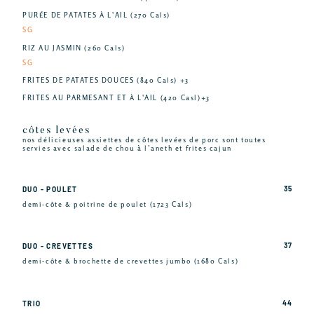
PURÉE DE PATATES À L'AIL (270 Cals)
SG
RIZ AU JASMIN (260 Cals)
SG
FRITES DE PATATES DOUCES (840 Cals) +3
FRITES AU PARMESANT ET À L'AIL (420 Casl)+3
côtes levées
nos délicieuses assiettes de côtes levées de porc sont toutes
servies avec salade de chou à l’aneth et frites cajun
35
DUO - POULET
demi-côte & poitrine de poulet (1723 Cals)
37
DUO - CREVETTES
demi-côte & brochette de crevettes jumbo (1680 Cals)
44
TRIO