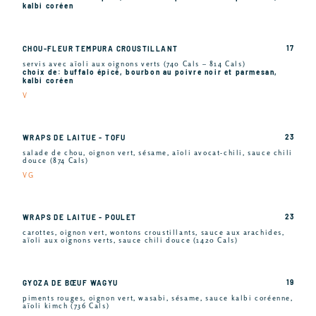
kalbi coréen
17
CHOU-FLEUR TEMPURA CROUSTILLANT
servis avec aïoli aux oignons verts (740 Cals – 814 Cals)
choix de: buffalo épicé, bourbon au poivre noir et parmesan,
kalbi coréen
V
23
WRAPS DE LAITUE - TOFU
salade de chou, oignon vert, sésame, aïoli avocat-chili, sauce chili
douce (874 Cals)
VG
23
WRAPS DE LAITUE - POULET
carottes, oignon vert, wontons croustillants, sauce aux arachides,
aïoli aux oignons verts, sauce chili douce (1420 Cals)
19
GYOZA DE BŒUF WAGYU
piments rouges, oignon vert, wasabi, sésame, sauce kalbi coréenne,
aïoli kimch (736 Cals)