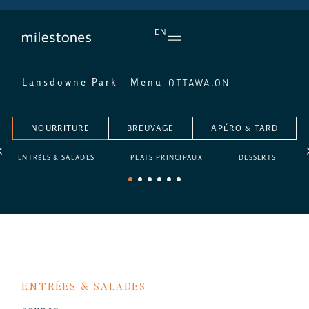
L’APÉRO, TOUS LES JOURS
EN
OTTAWA,
ON
Lansdowne Park - Menu
NOURRITURE
BREUVAGE
APÉRO & TARD
ENTRÉES & SALADES
PLATS PRINCIPAUX
DESSERTS
1
2
3
4
5
6
ENTRÉES & SALADES