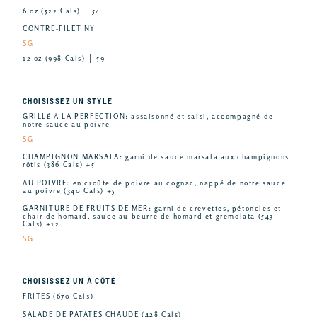
6 oz (522 Cals) │ 54
CONTRE-FILET NY
SG
12 oz (998 Cals) │ 59
CHOISISSEZ UN STYLE
GRILLÉ À LA PERFECTION: assaisonné et saisi, accompagné de
notre sauce au poivre
SG
CHAMPIGNON MARSALA: garni de sauce marsala aux champignons
rôtis (386 Cals) +5
AU POIVRE: en croûte de poivre au cognac, nappé de notre sauce
au poivre (340 Cals) +5
GARNITURE DE FRUITS DE MER: garni de crevettes, pétoncles et
chair de homard, sauce au beurre de homard et gremolata (543
Cals) +12
SG
CHOISISSEZ UN À CÔTÉ
FRITES (670 Cals)
SALADE DE PATATES CHAUDE (428 Cals)