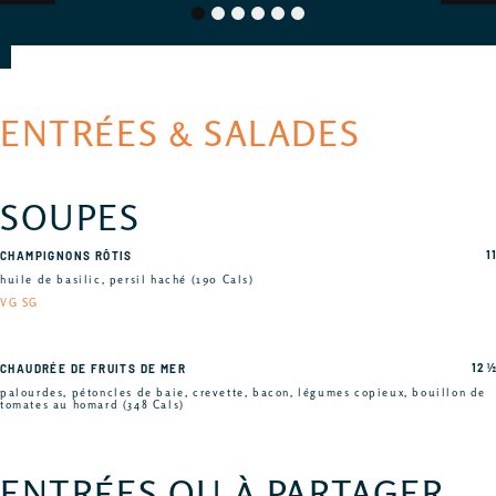
1
2
3
4
5
6
ENTRÉES & SALADES
SOUPES
11
CHAMPIGNONS RÔTIS
huile de basilic, persil haché (190 Cals)
VG SG
12 ½
CHAUDRÉE DE FRUITS DE MER
palourdes, pétoncles de baie, crevette, bacon, légumes copieux, bouillon de
tomates au homard (348 Cals)
ENTRÉES OU À PARTAGER