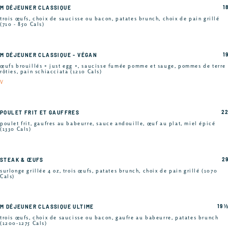
18
M DÉJEUNER CLASSIQUE
trois œufs, choix de saucisse ou bacon, patates brunch, choix de pain grillé
(710 - 850 Cals)
19
M DÉJEUNER CLASSIQUE - VÉGAN
œufs brouillés « just egg », saucisse fumée pomme et sauge, pommes de terre
rôties, pain schiacciata (1210 Cals)
V
22
POULET FRIT ET GAUFFRES
poulet frit, gaufres au babeurre, sauce andouille, œuf au plat, miel épicé
(1330 Cals)
29
STEAK & ŒUFS
surlonge grillée 4 oz, trois œufs, patates brunch, choix de pain grillé (1070
Cals)
19 ½
M DÉJEUNER CLASSIQUE ULTIME
trois œufs, choix de saucisse ou bacon, gaufre au babeurre, patates brunch
(1200-1275 Cals)