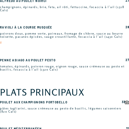
27
ALFREDO AU POULET NOIRCI
champignons, épinards, brie, feta, ail rôti, fettuccine, focaccia à l’ail (1528
Cals)
28
RAVIOLI À LA COURGE MUSQUÉE
poivrons doux, pomme verte, poireaux, fromage de chèvre, sauce au beurre
noisette, pacanes épicées, sauge croustillante, focaccia à l’ail (1430 Cals)
V
27
PENNE ASIAGO AU POULET PESTO
tomates, épinards, poivron rouge, oignon rouge, sauce crémeuse au pesto et
basilic, focaccia à l’ail (1320 Cals)
PLATS PRINCIPAUX
33
POULET AUX CHAMPIGNONS PORTOBELLO
pâtes tagliarini, sauce crémeuse au pesto de basilic, légumes saisonniers
(820 Cals)
31
POULET MÉDITERRANÉEN