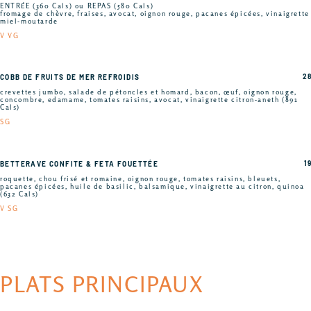
ENTRÉE (360 Cals) ou REPAS (580 Cals)
fromage de chèvre, fraises, avocat, oignon rouge, pacanes épicées, vinaigrette
miel-moutarde
V VG
28
COBB DE FRUITS DE MER REFROIDIS
crevettes jumbo, salade de pétoncles et homard, bacon, œuf, oignon rouge,
concombre, edamame, tomates raisins, avocat, vinaigrette citron-aneth (891
Cals)
SG
19
BETTERAVE CONFITE & FETA FOUETTÉE
roquette, chou frisé et romaine, oignon rouge, tomates raisins, bleuets,
pacanes épicées, huile de basilic, balsamique, vinaigrette au citron, quinoa
(632 Cals)
V SG
PLATS PRINCIPAUX