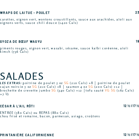
23
WRAPS DE LAITUE - POULET
carottes, oignon vert, wontons croustillants, sauce aux arachides, aïoli aux
oignons verts, sauce chili douce (1420 Cals)
19
GYOZA DE BŒUF WAGYU
piments rouges, oignon vert, wasabi, sésame, sauce kalbi coréenne, aïoli
kimch (736 Cals)
SALADES
LES EXTRAS:
poitrine de poulet 5 oz
SG
(210 Cals) +8 │ poitrine de poulet
cajun noircie 5 oz
SG
(210 Cals) +8 │ saumon 4 oz
SG
(200 Cals) +12 │
brochette de crevette jumbo
SG
(340 Cals) +12 │tofu sauté
VG SG
(162 Cals)
+7 ½
12 ½ I 17 ½
CÉSAR À L'AIL RÔTI
ENTRÉE (580 Cals) ou REPAS (880 Cals)
chou frisé et romaine, bacon, parmesan, asiago, croûtons
12 ½ I 17 ½
PRINTANIÈRE CALIFORNIENNE