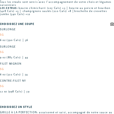
tous les steaks sont servis avec l’accompagnement de votre choix et légumes
saisonniers
LES EXTRAS:
beurre chimichurri (105 Cals) +3 │ beurre au poivre et bourbon
(428 Cals) +3 │ champignons sautés (210 Cals) +8 │brochette de crevettes
jumbo (340 Cals) +12
CHOISISSEZ UNE COUPE
SURLONGE
SG
6 oz (590 Cals) │ 36
SURLONGE
SG
9 oz (885 Cals) │ 44
FILET MIGNON
SG
6 oz (522 Cals) │ 54
CONTRE-FILET NY
SG
12 oz (998 Cals) │ 59
CHOISISSEZ UN STYLE
GRILLÉ À LA PERFECTION: assaisonné et saisi, accompagné de notre sauce au