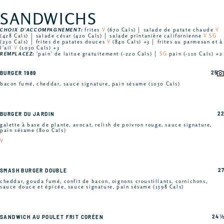
SANDWICHS
CHOIX D'ACCOMPAGNEMENT:
frites
V
(670 Cals) │ salade de patate chaude
V
(428 Cals) │ salade césar (420 Cals) │ salade printanière californienne
V SG
(230 Cals) │ frites de patates douces
V
(840 Cals) +3 │ frites au parmesan et à
l'ail
V
(1050 Cals) +3
REMPLACEZ:
'pain' de laitue gratuitement (-220 Cals) │
SG
pain (-110 Cals) +2
25
BURGER 1989
bacon fumé, cheddar, sauce signature, pain sésame (1050 Cals)
22
BURGER DU JARDIN
galette à base de plante, avocat, relish de poivron rouge, sauce signature,
pain sésame (800 Cals)
V
27
SMASH BURGER DOUBLE
cheddar, gouda fumé, confit de bacon, oignons croustillants, cornichons,
sauce douce et épicée, sauce signature, pain sésame (1598 Cals)
24 ½
SANDWICH AU POULET FRIT CORÉEN