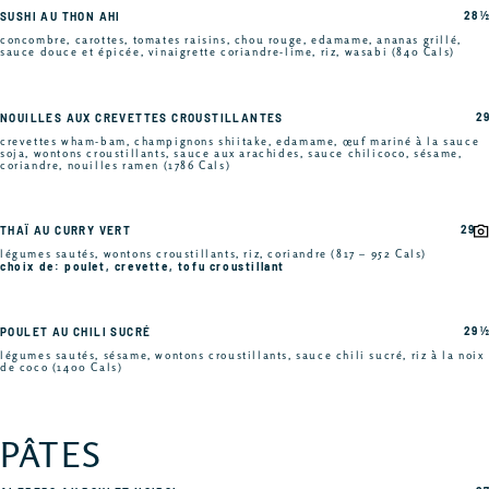
28 ½
SUSHI AU THON AHI
concombre, carottes, tomates raisins, chou rouge, edamame, ananas grillé,
sauce douce et épicée, vinaigrette coriandre-lime, riz, wasabi (840 Cals)
29
NOUILLES AUX CREVETTES CROUSTILLANTES
crevettes wham-bam, champignons shiitake, edamame, œuf mariné à la sauce
soja, wontons croustillants, sauce aux arachides, sauce chilicoco, sésame,
coriandre, nouilles ramen (1786 Cals)
29
THAÏ AU CURRY VERT
légumes sautés, wontons croustillants, riz, coriandre (817 – 952 Cals)
choix de: poulet, crevette, tofu croustillant
29 ½
POULET AU CHILI SUCRÉ
légumes sautés, sésame, wontons croustillants, sauce chili sucré, riz à la noix
de coco (1400 Cals)
PÂTES