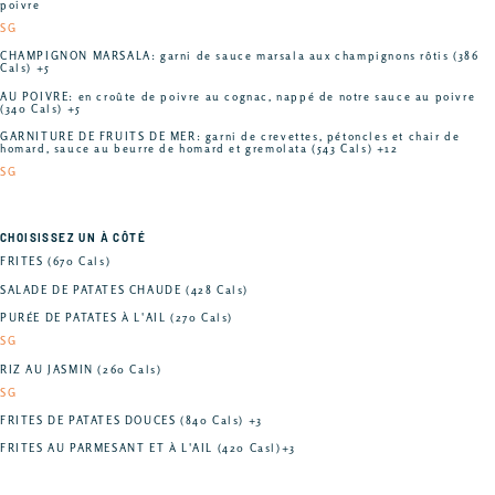
poivre
SG
CHAMPIGNON MARSALA: garni de sauce marsala aux champignons rôtis (386
Cals) +5
AU POIVRE: en croûte de poivre au cognac, nappé de notre sauce au poivre
(340 Cals) +5
GARNITURE DE FRUITS DE MER: garni de crevettes, pétoncles et chair de
homard, sauce au beurre de homard et gremolata (543 Cals) +12
SG
CHOISISSEZ UN À CÔTÉ
FRITES (670 Cals)
SALADE DE PATATES CHAUDE (428 Cals)
PURÉE DE PATATES À L'AIL (270 Cals)
SG
RIZ AU JASMIN (260 Cals)
SG
FRITES DE PATATES DOUCES (840 Cals) +3
FRITES AU PARMESANT ET À L'AIL (420 Casl)+3