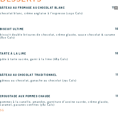
11
GÂTEAU AU FROMAGE AU CHOCOLAT BLANC
chocolat blanc, crème anglaise à l’espresso (1030 Cals)
10
BISCUIT ULTIME
biscuit double brisures de chocolat, crème glacée, sauce chocolat & carame
(810 Cals)
10
TARTE À LA LIME
pâte à tarte sucrée, garni à la lime (689 Cals)
11
GÂTEAU AU CHOCOLAT TRADITIONNEL
gâteau au chocolat, ganache au chocolat (791 Cals)
11
CROUSTADE AUX POMMES CHAUDE
pommes à la canelle, amandes, garniture d’avoine sucrée, crème glacée,
caramel, pacanes confites (582 Cals)
SG