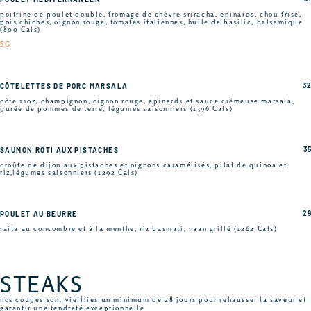
poitrine de poulet double, fromage de chèvre sriracha, épinards, chou frisé,
pois chiches, oignon rouge, tomates italiennes, huile de basilic, balsamique
(800 Cals)
SG
32
CÔTELETTES DE PORC MARSALA
côte 11oz, champignon, oignon rouge, épinards et sauce crémeuse marsala,
purée de pommes de terre, légumes saisonniers (1396 Cals)
35
SAUMON RÔTI AUX PISTACHES
croûte de dijon aux pistaches et oignons caramélisés, pilaf de quinoa et
riz,légumes saisonniers (1292 Cals)
29
POULET AU BEURRE
raita au concombre et à la menthe, riz basmati, naan grillé (1262 Cals)
STEAKS
nos coupes sont vieillies un minimum de 28 jours pour rehausser la saveur et
garantir une tendreté exceptionnelle