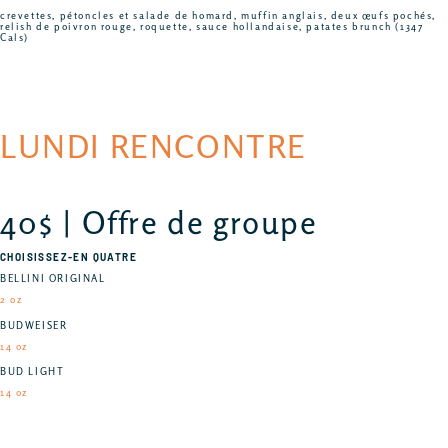
crevettes, pétoncles et salade de homard, muffin anglais, deux œufs pochés,
relish de poivron rouge, roquette, sauce hollandaise, patates brunch (1347
Cals)
LUNDI RENCONTRE
40$ | Offre de groupe
CHOISISSEZ-EN QUATRE
BELLINI ORIGINAL
2 oz
BUDWEISER
14 oz
BUD LIGHT
14 oz