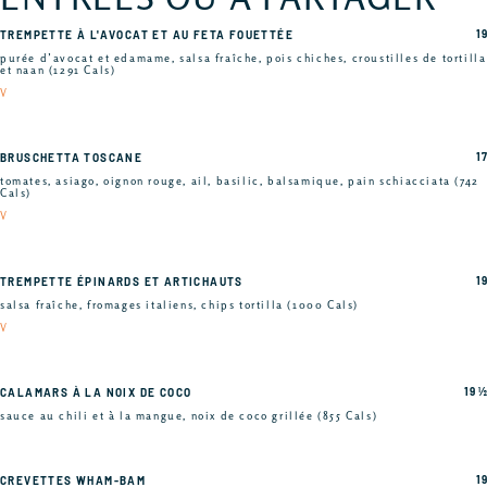
19
TREMPETTE À L'AVOCAT ET AU FETA FOUETTÉE
purée d’avocat et edamame, salsa fraîche, pois chiches, croustilles de tortilla
et naan (1291 Cals)
V
17
BRUSCHETTA TOSCANE
tomates, asiago, oignon rouge, ail, basilic, balsamique, pain schiacciata (742
Cals)
V
19
TREMPETTE ÉPINARDS ET ARTICHAUTS
salsa fraîche, fromages italiens, chips tortilla (1000 Cals)
V
19 ½
CALAMARS À LA NOIX DE COCO
sauce au chili et à la mangue, noix de coco grillée (855 Cals)
19
CREVETTES WHAM-BAM