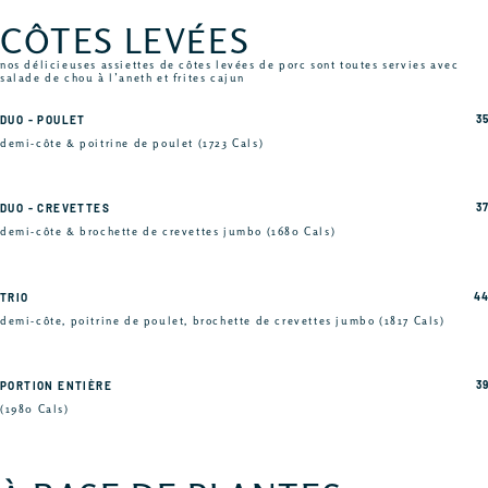
CÔTES LEVÉES
nos délicieuses assiettes de côtes levées de porc sont toutes servies avec
salade de chou à l’aneth et frites cajun
35
DUO - POULET
demi-côte & poitrine de poulet (1723 Cals)
37
DUO - CREVETTES
demi-côte & brochette de crevettes jumbo (1680 Cals)
44
TRIO
demi-côte, poitrine de poulet, brochette de crevettes jumbo (1817 Cals)
39
PORTION ENTIÈRE
(1980 Cals)