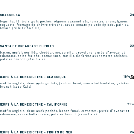
24
SHAKSHUKA
bœuf haché, trois œufs pochés, oignons caramélisés, tomates, champignons,
roquette, fromage de chèvre sriracha, sauce tomate poivrée épicée, pain au
levain grillé (1180 Cals)
22
SANTA FE BREAKFAST BURRITO
bacon, œufs brouillés, cheddar, mozzarella, provolone, purée d’avocat et
edamame, salsa fraîche, crème sure, tortilla de farine aux tomates séchées,
patates brunch (1872 Cals)
19 ½
ŒUFS À LA BENEDICTINE - CLASSIQUE
muffin anglais, deux œufs pochés, jambon fumé, sauce hollandaise, patates
brunch (1210 Cals)
21 ½
ŒUFS À LA BENEDICTINE - CALIFORNIE
muffin anglais, deux œufs pochés, bacon fumé, crevettes, purée d’avocat et
edamame, sauce hollandaise, patates brunch (1200 Cals)
24
ŒUFS À LA BENEDICTINE - FRUITS DE MER