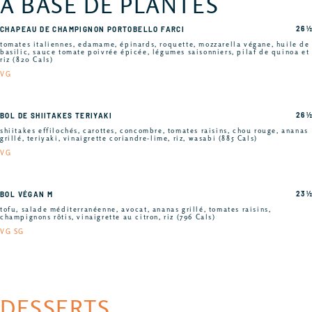
À BASE DE PLANTES
26 ½
CHAPEAU DE CHAMPIGNON PORTOBELLO FARCI
tomates italiennes, edamame, épinards, roquette, mozzarella végane, huile de
basilic, sauce tomate poivrée épicée, légumes saisonniers, pilaf de quinoa et
riz (820 Cals)
VG
26 ½
BOL DE SHIITAKES TERIYAKI
shiitakes effilochés, carottes, concombre, tomates raisins, chou rouge, ananas
grillé, teriyaki, vinaigrette coriandre-lime, riz, wasabi (885 Cals)
VG
23 ½
BOL VÉGAN M
tofu, salade méditerranéenne, avocat, ananas grillé, tomates raisins,
champignons rôtis, vinaigrette au citron, riz (796 Cals)
VG SG
DESSERTS