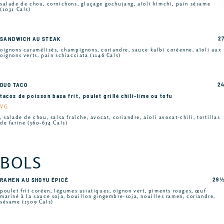
salade de chou, cornichons, glaçage gochujang, aïoli kimchi, pain sésame
(1031 Cals)
27
SANDWICH AU STEAK
oignons caramélisés, champignons, coriandre, sauce kalbi coréenne, aïoli aux
oignons verts, pain schiacciata (1146 Cals)
24
DUO TACO
tacos de poisson basa frit, poulet grillé chili-lime ou tofu
VG
, salade de chou, salsa fraîche, avocat, coriandre, aïoli avocat-chili, tortillas
de farine (560-654 Cals)
BOLS
29 ½
RAMEN AU SHOYU ÉPICÉ
poulet frit coréen, légumes asiatiques, oignon vert, piments rouges, œuf
mariné à la sauce soja, bouillon gingembre-soja, nouilles ramen, coriandre,
sésame (1509 Cals)