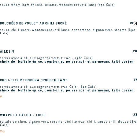
sauce wham-bam épicée, sésame, wontons croustillants (650 Cals)
19
BOUCHÉES DE POULET AU CHILI SUCRÉ
sauce chili sucré, wontons croustillants, concombre, oignon vert, sésame (890
Cals)
20
AILES M
servis avec aïoli aux oignons verts (1200 – 1380 Cals)
choix de: buffalo épicé, bourbon au poivre noir et parmesan, kalbi coréen
17
CHOU-FLEUR TEMPURA CROUSTILLANT
servis avec aïoli aux oignons verts (740 Cals – 814 Cals)
choix de: buffalo épicé, bourbon au poivre noir et parmesan, kalbi coréen
V
23
WRAPS DE LAITUE - TOFU
salade de chou, oignon vert, sésame, aïoli avocat-chili, sauce chili douce (874
Cals)
VG