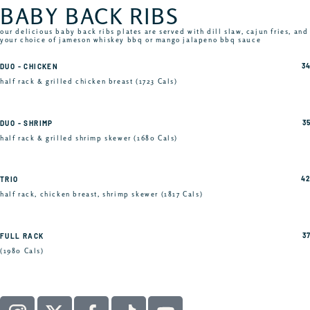
BABY BACK RIBS
our delicious baby back ribs plates are served with dill slaw, cajun fries, and
your choice of jameson whiskey bbq or mango jalapeno bbq sauce
34
DUO - CHICKEN
half rack & grilled chicken breast (1723 Cals)
35
DUO - SHRIMP
half rack & grilled shrimp skewer (1680 Cals)
42
TRIO
half rack, chicken breast, shrimp skewer (1817 Cals)
37
FULL RACK
(1980 Cals)