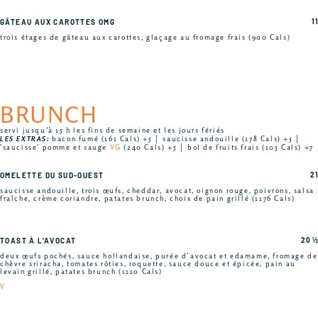
11
GÂTEAU AUX CAROTTES OMG
trois étages de gâteau aux carottes, glaçage au fromage frais (900 Cals)
BRUNCH
servi jusqu'à 15 h les fins de semaine et les jours fériés
LES EXTRAS:
bacon fumé (161 Cals) +5 │ saucisse andouille (178 Cals) +5 │
'saucisse' pomme et sauge
VG
(240 Cals) +5 │ bol de fruits frais (105 Cals) +7
21
OMELETTE DU SUD-OUEST
saucisse andouille, trois œufs, cheddar, avocat, oignon rouge, poivrons, salsa
fraîche, crème coriandre, patates brunch, choix de pain grillé (1176 Cals)
20 ½
TOAST À L'AVOCAT
deux œufs pochés, sauce hollandaise, purée d’avocat et edamame, fromage de
chèvre sriracha, tomates rôties, roquette, sauce douce et épicée, pain au
levain grillé, patates brunch (1110 Cals)
V