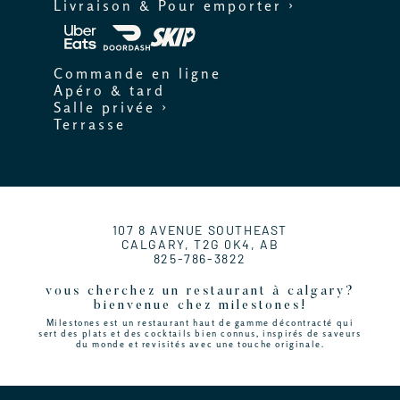
Livraison & Pour emporter ›
Commande en ligne
Apéro & tard
Salle privée ›
Terrasse
107 8 AVENUE SOUTHEAST
CALGARY, T2G 0K4, AB
825-786-3822
vous cherchez un restaurant à calgary?
bienvenue chez milestones!
Milestones est un restaurant haut de gamme décontracté qui
sert des plats et des cocktails bien connus, inspirés de saveurs
du monde et revisités avec une touche originale.