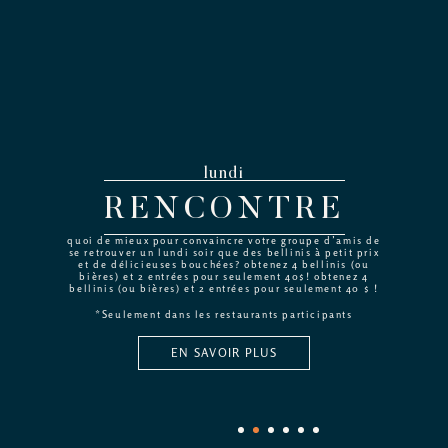
lundi
RENCONTRE
quoi de mieux pour convaincre votre groupe d’amis de
se retrouver un lundi soir que des bellinis à petit prix
et de délicieuses bouchées? obtenez 4 bellinis (ou
bières) et 2 entrées pour seulement 40$! obtenez 4
bellinis (ou bières) et 2 entrées pour seulement 40 $ !
*Seulement dans les restaurants participants
EN SAVOIR PLUS
1
2
3
4
5
6