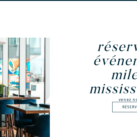
réser
événe
mil
missis
venez n
RÉSER