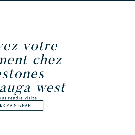
vez votre
ment chez
estones
sauga west
ous rendre visite
VER MAINTENANT