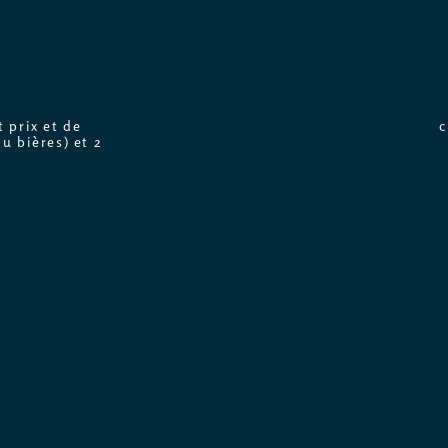
 prix et de
c
u bières) et 2