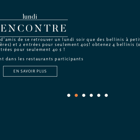
lundi
RENCONTRE
’amis de se retrouver un lundi soir que des bellinis à petit
ères) et 2 entrées pour seulement 40$! obtenez 4 bellinis (o
trées pour seulement 40 $ !
t dans les restaurants participants
EN SAVOIR PLUS
1
2
3
4
5
6