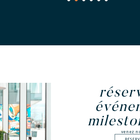
1
2
3
4
5
6
réser
événe
milesto
venez n
RÉSER