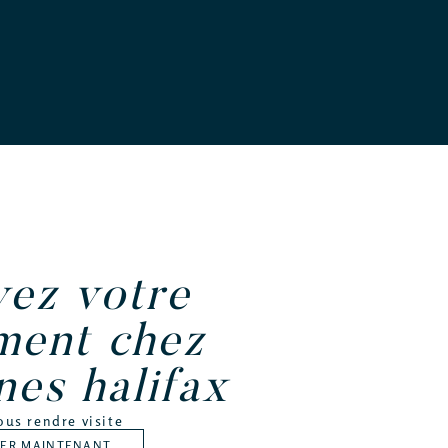
vez votre
ment chez
nes halifax
ous rendre visite
VER MAINTENANT