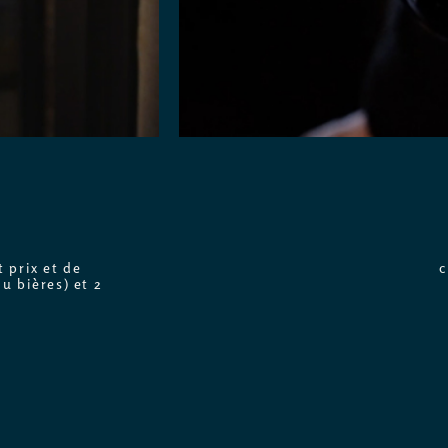
 prix et de
c
u bières) et 2