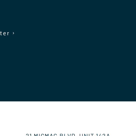
ter ›
21 MICMAC BLVD, UNIT 142A