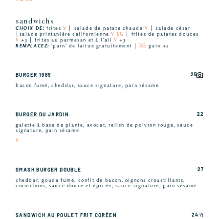
sandwichs
CHOIX DE:
frites
V
│ salade de patate chaude
V
│ salade césar
│salade printanière californienne
V SG
│ frites de patates douces
V
+3 │ frites au parmesan et à l'ail
V
+3
REMPLACEZ:
'pain' de laitue gratuitement │
SG
pain +2
25
BURGER 1989
bacon fumé, cheddar, sauce signature, pain sésame
22
BURGER DU JARDIN
galette à base de plante, avocat, relish de poivron rouge, sauce
signature, pain sésame
V
27
SMASH BURGER DOUBLE
cheddar, gouda fumé, confit de bacon, oignons croustillants,
cornichons, sauce douce et épicée, sauce signature, pain sésame
24 ½
SANDWICH AU POULET FRIT CORÉEN