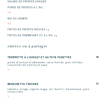
SALADE DE PATATES CHAUDE
PURÉE DE PATATES À L'AIL
SG
RIZ AU JASMIN
SG
FRITES DE PATATES DOUCES +3
FRITES AU PARMESANT ET À L'AIL +3
entrées ou à partager
19
TREMPETTE À L'AVOCAT ET AU FETA FOUETTÉE
purée d’avocat et edamame, salsa fraîche, pois chiches,
croustilles de tortilla et naan
V
17
BRUSCHETTA TOSCANE
tomates, asiago, oignon rouge, ail, basilic, balsamique, pain
schiacciata
V