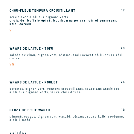
17
CHOU-FLEUR TEMPURA CROUSTILLANT
servis avec aïoli aux oignons verts
choix de: buffalo épicé, bourbon au poivre noir et parmesan,
kalbi coréen
V
23
WRAPS DE LAITUE - TOFU
salade de chou, oignon vert, sésame, aïoli avocat-chili, sauce chili
douce
VG
23
WRAPS DE LAITUE - POULET
carottes, oignon vert, wontons croustillants, sauce aux arachides,
aïoli aux oignons verts, sauce chili douce
19
GYOZA DE BŒUF WAGYU
piments rouges, oignon vert, wasabi, sésame, sauce kalbi coréenne,
aïoli kimchi
salades