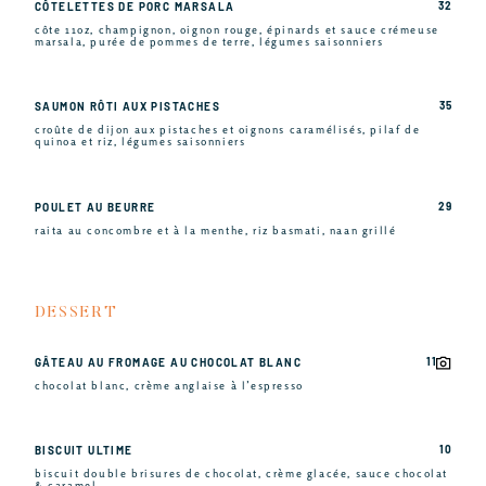
32
CÔTELETTES DE PORC MARSALA
côte 11oz, champignon, oignon rouge, épinards et sauce crémeuse
marsala, purée de pommes de terre, légumes saisonniers
35
SAUMON RÔTI AUX PISTACHES
croûte de dijon aux pistaches et oignons caramélisés, pilaf de
quinoa et riz, légumes saisonniers
29
POULET AU BEURRE
raita au concombre et à la menthe, riz basmati, naan grillé
DESSERT
11
GÂTEAU AU FROMAGE AU CHOCOLAT BLANC
chocolat blanc, crème anglaise à l’espresso
10
BISCUIT ULTIME
biscuit double brisures de chocolat, crème glacée, sauce chocolat
& caramel