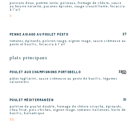
poivrons doux, pomme verte, poireaux, fromage de chèvre, sauce
au beurre noisette, pacanes épicées, sauge croustillante, focaccia
à l’ail
V
27
PENNE ASIAGO AU POULET PESTO
tomates, épinards, poivron rouge, oignon rouge, sauce crémeuse au
pesto et basilic, focaccia à l’ail
plats principaux
33
POULET AUX CHAMPIGNONS PORTOBELLO
pâtes tagliarini, sauce crémeuse au pesto de basilic, légumes
saisonniers
31
POULET MÉDITERRANÉEN
poitrine de poulet double, fromage de chèvre sriracha, épinards,
chou frisé, pois chiches, oignon rouge, tomates italiennes, huile de
basilic, balsamique
SG