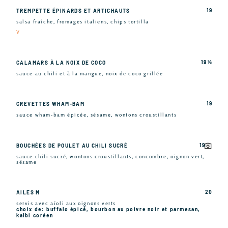
19
TREMPETTE ÉPINARDS ET ARTICHAUTS
salsa fraîche, fromages italiens, chips tortilla
V
19 ½
CALAMARS À LA NOIX DE COCO
sauce au chili et à la mangue, noix de coco grillée
19
CREVETTES WHAM-BAM
sauce wham-bam épicée, sésame, wontons croustillants
19
BOUCHÉES DE POULET AU CHILI SUCRÉ
sauce chili sucré, wontons croustillants, concombre, oignon vert,
sésame
20
AILES M
servis avec aïoli aux oignons verts
choix de: buffalo épicé, bourbon au poivre noir et parmesan,
kalbi coréen