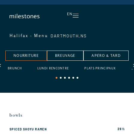
L’APÉRO, TOUS LES JOURS
EN
DARTMOUTH,
NS
Halifax - Menu
NOURRITURE
BREUVAGE
APÉRO & TARD
BRUNCH
LUNDI RENCONTRE
PLATS PRINCIPAUX
D
1
2
3
4
5
6
bowls
29 ½
SPICED SHOYU RAMEN