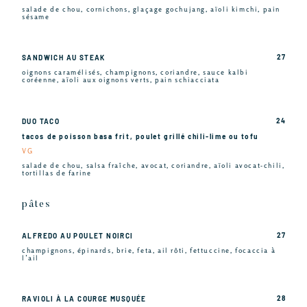
salade de chou, cornichons, glaçage gochujang, aïoli kimchi, pain
sésame
27
SANDWICH AU STEAK
oignons caramélisés, champignons, coriandre, sauce kalbi
coréenne, aïoli aux oignons verts, pain schiacciata
24
DUO TACO
tacos de poisson basa frit, poulet grillé chili-lime ou tofu
VG
salade de chou, salsa fraîche, avocat, coriandre, aïoli avocat-chili,
tortillas de farine
pâtes
27
ALFREDO AU POULET NOIRCI
champignons, épinards, brie, feta, ail rôti, fettuccine, focaccia à
l’ail
28
RAVIOLI À LA COURGE MUSQUÉE