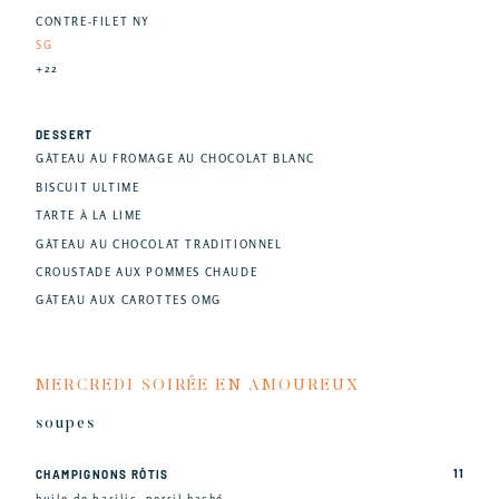
CONTRE-FILET NY
SG
+22
DESSERT
GÂTEAU AU FROMAGE AU CHOCOLAT BLANC
BISCUIT ULTIME
TARTE À LA LIME
GÂTEAU AU CHOCOLAT TRADITIONNEL
CROUSTADE AUX POMMES CHAUDE
GÂTEAU AUX CAROTTES OMG
MERCREDI SOIRÉE EN AMOUREUX
soupes
11
CHAMPIGNONS RÔTIS
huile de basilic, persil haché