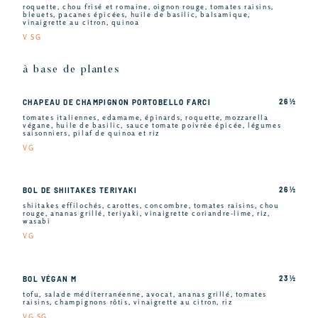
roquette, chou frisé et romaine, oignon rouge, tomates raisins,
bleuets, pacanes épicées, huile de basilic, balsamique,
vinaigrette au citron, quinoa
V SG
à base de plantes
26 ½
CHAPEAU DE CHAMPIGNON PORTOBELLO FARCI
tomates italiennes, edamame, épinards, roquette, mozzarella
végane, huile de basilic, sauce tomate poivrée épicée, légumes
saisonniers, pilaf de quinoa et riz
VG
26 ½
BOL DE SHIITAKES TERIYAKI
shiitakes effilochés, carottes, concombre, tomates raisins, chou
rouge, ananas grillé, teriyaki, vinaigrette coriandre-lime, riz,
wasabi
VG
23 ½
BOL VÉGAN M
tofu, salade méditerranéenne, avocat, ananas grillé, tomates
raisins, champignons rôtis, vinaigrette au citron, riz
VG SG