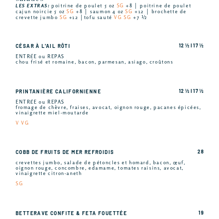
LES EXTRAS:
poitrine de poulet 5 oz
SG
+8 │ poitrine de poulet
cajun noircie 5 oz
SG
+8 │ saumon 4 oz
SG
+12 │ brochette de
crevette jumbo
SG
+12 │tofu sauté
VG SG
+7 ½
12 ½ I 17 ½
CÉSAR À L'AIL RÔTI
ENTRÉE ou REPAS
chou frisé et romaine, bacon, parmesan, asiago, croûtons
12 ½ I 17 ½
PRINTANIÈRE CALIFORNIENNE
ENTRÉE ou REPAS
fromage de chèvre, fraises, avocat, oignon rouge, pacanes épicées,
vinaigrette miel-moutarde
V VG
28
COBB DE FRUITS DE MER REFROIDIS
crevettes jumbo, salade de pétoncles et homard, bacon, œuf,
oignon rouge, concombre, edamame, tomates raisins, avocat,
vinaigrette citron-aneth
SG
19
BETTERAVE CONFITE & FETA FOUETTÉE