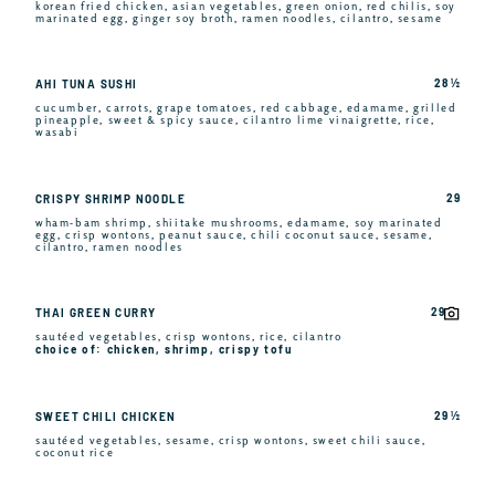
korean fried chicken, asian vegetables, green onion, red chilis, soy
marinated egg, ginger soy broth, ramen noodles, cilantro, sesame
28 ½
AHI TUNA SUSHI
cucumber, carrots, grape tomatoes, red cabbage, edamame, grilled
pineapple, sweet & spicy sauce, cilantro lime vinaigrette, rice,
wasabi
29
CRISPY SHRIMP NOODLE
wham-bam shrimp, shiitake mushrooms, edamame, soy marinated
egg, crisp wontons, peanut sauce, chili coconut sauce, sesame,
cilantro, ramen noodles
29
THAI GREEN CURRY
sautéed vegetables, crisp wontons, rice, cilantro
choice of: chicken, shrimp, crispy tofu
29 ½
SWEET CHILI CHICKEN
sautéed vegetables, sesame, crisp wontons, sweet chili sauce,
coconut rice