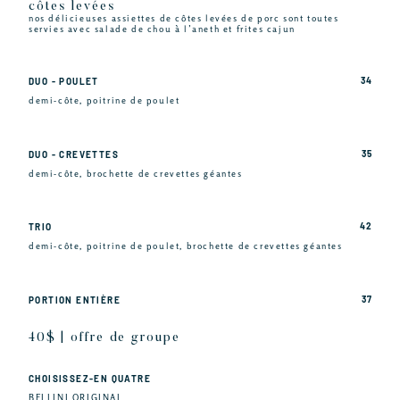
côtes levées
nos délicieuses assiettes de côtes levées de porc sont toutes
servies avec salade de chou à l’aneth et frites cajun
34
DUO - POULET
demi-côte, poitrine de poulet
35
DUO - CREVETTES
demi-côte, brochette de crevettes géantes
42
TRIO
demi-côte, poitrine de poulet, brochette de crevettes géantes
37
PORTION ENTIÈRE
40$ | offre de groupe
CHOISISSEZ-EN QUATRE
BELLINI ORIGINAL