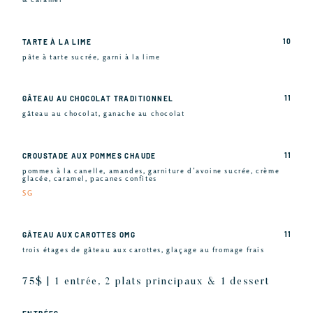
10
TARTE À LA LIME
pâte à tarte sucrée, garni à la lime
11
GÂTEAU AU CHOCOLAT TRADITIONNEL
gâteau au chocolat, ganache au chocolat
11
CROUSTADE AUX POMMES CHAUDE
pommes à la canelle, amandes, garniture d’avoine sucrée, crème
glacée, caramel, pacanes confites
SG
11
GÂTEAU AUX CAROTTES OMG
trois étages de gâteau aux carottes, glaçage au fromage frais
75$ | 1 entrée, 2 plats principaux & 1 dessert