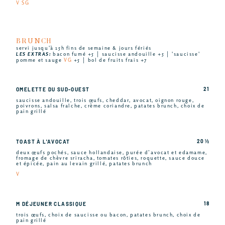
V SG
BRUNCH
servi jusqu'à 15h fins de semaine & jours fériés
LES EXTRAS:
bacon fumé +5 │ saucisse andouille +5 │ 'saucisse'
pomme et sauge
VG
+5 │ bol de fruits frais +7
21
OMELETTE DU SUD-OUEST
saucisse andouille, trois œufs, cheddar, avocat, oignon rouge,
poivrons, salsa fraîche, crème coriandre, patates brunch, choix de
pain grillé
20 ½
TOAST À L'AVOCAT
deux œufs pochés, sauce hollandaise, purée d’avocat et edamame,
fromage de chèvre sriracha, tomates rôties, roquette, sauce douce
et épicée, pain au levain grillé, patates brunch
V
18
M DÉJEUNER CLASSIQUE
trois œufs, choix de saucisse ou bacon, patates brunch, choix de
pain grillé