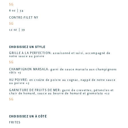
SG
6 oz │ 54
CONTRE-FILET NY
SG
12 oz │ 59
CHOISISSEZ UN STYLE
GRILLÉ À LA PERFECTION: assaisonné et saisi, accompagné de
notre sauce au poivre
SG
CHAMPIGNON MARSALA: garni de sauce marsala aux champignons
rôtis +5
AU POIVRE: en croûte de poivre au cognac, nappé de notre sauce
au poivre +5
GARNITURE DE FRUITS DE MER: garni de crevettes, pétoncles et
chair de homard, sauce au beurre de homard et gremolata +12
SG
CHOISISSEZ UN À CÔTÉ
FRITES