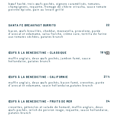
bœuf haché, trois œufs pochés, oignons caramélisés, tomates,
champignons, roquette, fromage de chèvre sriracha, sauce tomate
poivrée épicée, pain au levain grillé
22
SANTA FE BREAKFAST BURRITO
bacon, œufs brouillés, cheddar, mozzarella, provolone, purée
d’avocat et edamame, salsa fraîche, crème sure, tortilla de farine
aux tomates séchées, patates brunch
19 ½
ŒUFS À LA BENEDICTINE - CLASSIQUE
muffin anglais, deux œufs pochés, jambon fumé, sauce
hollandaise, patates brunch
21 ½
ŒUFS À LA BENEDICTINE - CALIFORNIE
muffin anglais, deux œufs pochés, bacon fumé, crevettes, purée
d’avocat et edamame, sauce hollandaise,patates brunch
24
ŒUFS À LA BENEDICTINE - FRUITS DE MER
crevettes, pétoncles et salade de homard, muffin anglais, deux
œufs pochés, relish de poivron rouge, roquette, sauce hollandaise,
patates brunch