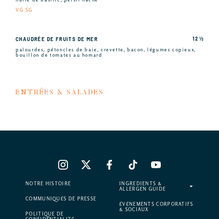
VG SG
12 ½
CHAUDRÉE DE FRUITS DE MER
palourdes, pétoncles de baie, crevette, bacon, légumes copieux,
bouillon de tomates au homard
ENTRÉES & SALADES
NOTRE HISTOIRE
INGREDIENTS &
ALLERGEN GUIDE
COMMUNIQUÉS DE PRESSE
ÉVÉNEMENTS CORPORATIFS
& SOCIAUX
POLITIQUE DE