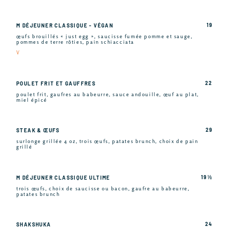
19
M DÉJEUNER CLASSIQUE - VÉGAN
œufs brouillés « just egg », saucisse fumée pomme et sauge,
pommes de terre rôties, pain schiacciata
V
22
POULET FRIT ET GAUFFRES
poulet frit, gaufres au babeurre, sauce andouille, œuf au plat,
miel épicé
29
STEAK & ŒUFS
surlonge grillée 4 oz, trois œufs, patates brunch, choix de pain
grillé
19 ½
M DÉJEUNER CLASSIQUE ULTIME
trois œufs, choix de saucisse ou bacon, gaufre au babeurre,
patates brunch
24
SHAKSHUKA