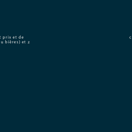
 prix et de
c
u bières) et 2