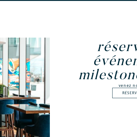
réser
événe
milesto
venez n
RÉSER