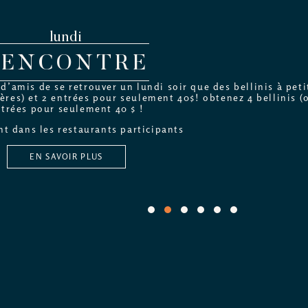
lundi
RENCONTRE
’amis de se retrouver un lundi soir que des bellinis à petit
ères) et 2 entrées pour seulement 40$! obtenez 4 bellinis (o
trées pour seulement 40 $ !
t dans les restaurants participants
EN SAVOIR PLUS
1
2
3
4
5
6