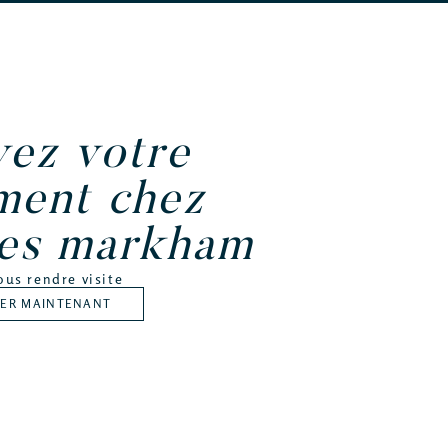
vez votre
ment chez
nes markham
ous rendre visite
VER MAINTENANT