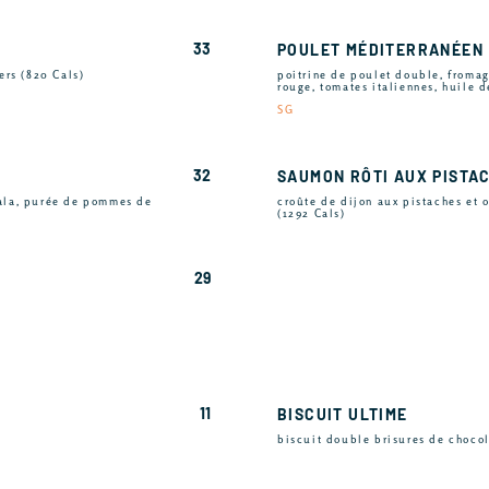
33
POULET MÉDITERRANÉEN
ers (820 Cals)
poitrine de poulet double, fromag
rouge, tomates italiennes, huile 
SG
32
SAUMON RÔTI AUX PISTA
sala, purée de pommes de
croûte de dijon aux pistaches et 
(1292 Cals)
29
11
BISCUIT ULTIME
biscuit double brisures de chocol