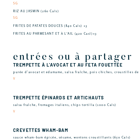
SG
RIZ AU JASMIN (260 Cals)
SG
FRITES DE PATATES DOUCES (840 Cals) +3
FRITES AU PARMESANT ET À L'AIL (420 Casl)+3
entrées ou à partager
TREMPETTE À L'AVOCAT ET AU FETA FOUETTÉE
purée d’avocat et edamame, salsa fraîche, pois chiches, croustilles de t
V
TREMPETTE ÉPINARDS ET ARTICHAUTS
salsa fraîche, fromages italiens, chips tortilla (1000 Cals)
V
CREVETTES WHAM-BAM
sauce wham-bam épicée, sésame, wontons croustillants (650 Cals)