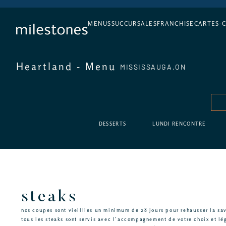
L’APÉRO, TOUS LES JOURS
MENUS
SUCCURSALES
FRANCHISE
CARTES-
Heartland - Menu
MISSISSAUGA,
ON
DESSERTS
LUNDI RENCONTRE
steaks
nos coupes sont vieillies un minimum de 28 jours pour rehausser la sav
tous les steaks sont servis avec l’accompagnement de votre choix et l