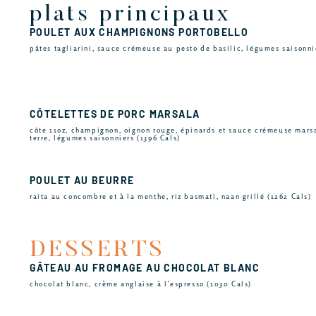
plats principaux
POULET AUX CHAMPIGNONS PORTOBELLO
pâtes tagliarini, sauce crémeuse au pesto de basilic, légumes saisonni
CÔTELETTES DE PORC MARSALA
côte 11oz, champignon, oignon rouge, épinards et sauce crémeuse mar
terre, légumes saisonniers (1396 Cals)
POULET AU BEURRE
raita au concombre et à la menthe, riz basmati, naan grillé (1262 Cals)
DESSERTS
GÂTEAU AU FROMAGE AU CHOCOLAT BLANC
chocolat blanc, crème anglaise à l’espresso (1030 Cals)