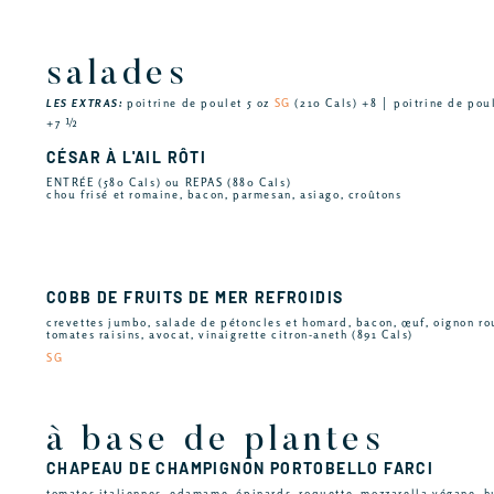
salades
LES EXTRAS:
poitrine de poulet 5 oz
SG
(210 Cals) +8 │ poitrine de pou
+7 ½
CÉSAR À L'AIL RÔTI
ENTRÉE (580 Cals) ou REPAS (880 Cals)
chou frisé et romaine, bacon, parmesan, asiago, croûtons
COBB DE FRUITS DE MER REFROIDIS
crevettes jumbo, salade de pétoncles et homard, bacon, œuf, oignon 
tomates raisins, avocat, vinaigrette citron-aneth (891 Cals)
SG
à base de plantes
CHAPEAU DE CHAMPIGNON PORTOBELLO FARCI
tomates italiennes, edamame, épinards, roquette, mozzarella végane, h