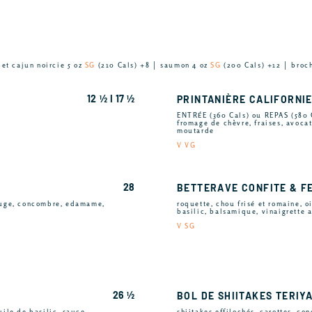
let cajun noircie 5 oz
SG
(210 Cals) +8 │ saumon 4 oz
SG
(200 Cals) +12 │ broc
12 ½ I 17 ½
PRINTANIÈRE CALIFORNI
ENTRÉE (360 Cals) ou REPAS (580 
fromage de chèvre, fraises, avoca
moutarde
V VG
28
BETTERAVE CONFITE & F
rouge, concombre, edamame,
roquette, chou frisé et romaine, o
basilic, balsamique, vinaigrette a
V SG
26 ½
BOL DE SHIITAKES TERIY
uile de basilic, sauce
shiitakes effilochés, carottes, co