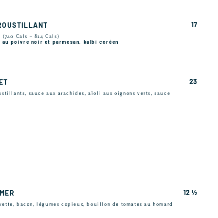
17
ROUSTILLANT
s (740 Cals – 814 Cals)
 au poivre noir et parmesan, kalbi coréen
23
ET
ustillants, sauce aux arachides, aïoli aux oignons verts, sauce
12 ½
 MER
evette, bacon, légumes copieux, bouillon de tomates au homard