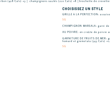
urbon (428 Cals) +3 │ champignons sautés (210 Cals) +8 │brochette de crevette
CHOISISSEZ UN STYLE
GRILLÉ À LA PERFECTION: assaison
SG
CHAMPIGNON MARSALA: garni de sa
AU POIVRE: en croûte de poivre a
GARNITURE DE FRUITS DE MER: garn
homard et gremolata (543 Cals) +1
SG