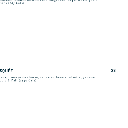
asabi (885 Cals)
28
USQUÉE
eaux, fromage de chèvre, sauce au beurre noisette, pacanes
ccia à l’ail (1430 Cals)