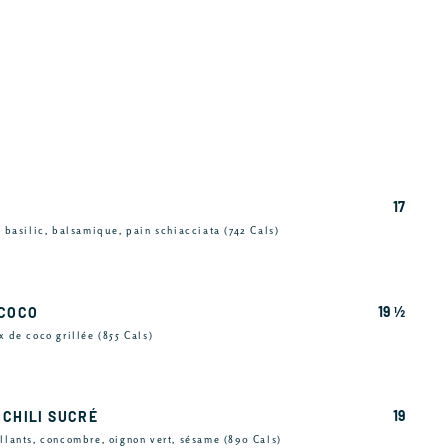
17
, basilic, balsamique, pain schiacciata (742 Cals)
19 ½
 COCO
x de coco grillée (855 Cals)
19
 CHILI SUCRÉ
illants, concombre, oignon vert, sésame (890 Cals)