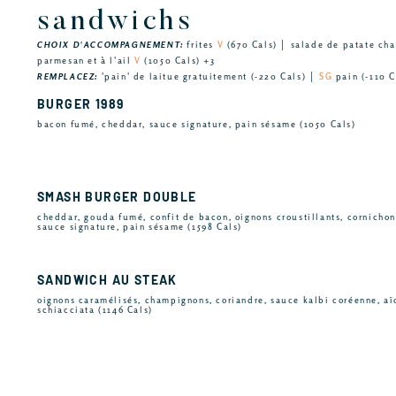
sandwichs
CHOIX D'ACCOMPAGNEMENT:
frites
V
(670 Cals) │ salade de patate c
parmesan et à l'ail
V
(1050 Cals) +3
REMPLACEZ:
'pain' de laitue gratuitement (-220 Cals) │
SG
pain (-110 C
BURGER 1989
bacon fumé, cheddar, sauce signature, pain sésame (1050 Cals)
SMASH BURGER DOUBLE
cheddar, gouda fumé, confit de bacon, oignons croustillants, cornicho
sauce signature, pain sésame (1598 Cals)
SANDWICH AU STEAK
oignons caramélisés, champignons, coriandre, sauce kalbi coréenne, aïo
schiacciata (1146 Cals)