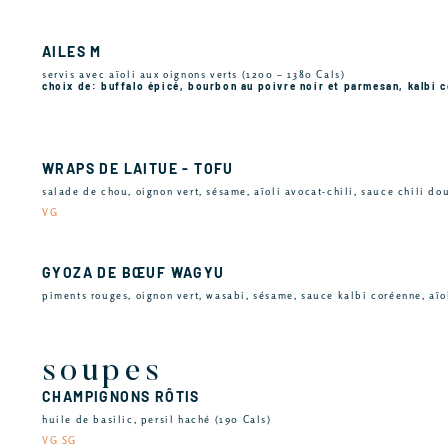
AILES M
servis avec aïoli aux oignons verts (1200 – 1380 Cals)
choix de: buffalo épicé, bourbon au poivre noir et parmesan, kalbi 
WRAPS DE LAITUE - TOFU
salade de chou, oignon vert, sésame, aïoli avocat-chili, sauce chili do
VG
GYOZA DE BŒUF WAGYU
piments rouges, oignon vert, wasabi, sésame, sauce kalbi coréenne, aïo
soupes
CHAMPIGNONS RÔTIS
huile de basilic, persil haché (190 Cals)
VG SG