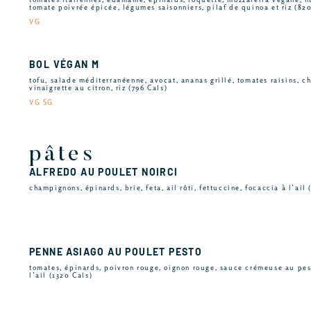
tomate poivrée épicée, légumes saisonniers, pilaf de quinoa et riz (820
VG
BOL VÉGAN M
tofu, salade méditerranéenne, avocat, ananas grillé, tomates raisins, c
vinaigrette au citron, riz (796 Cals)
VG SG
pâtes
ALFREDO AU POULET NOIRCI
champignons, épinards, brie, feta, ail rôti, fettuccine, focaccia à l’ail 
PENNE ASIAGO AU POULET PESTO
tomates, épinards, poivron rouge, oignon rouge, sauce crémeuse au pest
l’ail (1320 Cals)