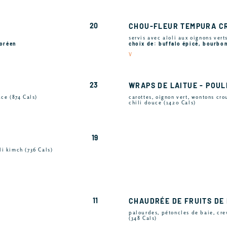
20
CHOU-FLEUR TEMPURA C
servis avec aïoli aux oignons vert
coréen
choix de: buffalo épicé, bourbon
V
23
WRAPS DE LAITUE - POUL
uce (874 Cals)
carottes, oignon vert, wontons cro
chili douce (1420 Cals)
19
li kimch (736 Cals)
11
CHAUDRÉE DE FRUITS DE
palourdes, pétoncles de baie, cr
(348 Cals)