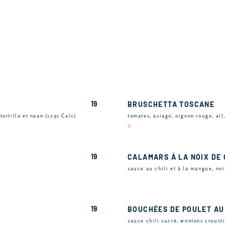
19
BRUSCHETTA TOSCANE
ortilla et naan (1291 Cals)
tomates, asiago, oignon rouge, ail
V
19
CALAMARS À LA NOIX DE
sauce au chili et à la mangue, noi
19
BOUCHÉES DE POULET AU
sauce chili sucré, wontons croust