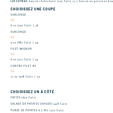
LES EXTRAS:
beurre chimichurri (105 Cals) +3 │ beurre au poivre et bo
CHOISISSEZ UNE COUPE
SURLONGE
SG
6 oz (590 Cals) │ 36
SURLONGE
SG
9 oz (885 Cals) │ 44
FILET MIGNON
SG
6 oz (522 Cals) │ 54
CONTRE-FILET NY
SG
12 oz (998 Cals) │ 59
CHOISISSEZ UN À CÔTÉ
FRITES (670 Cals)
SALADE DE PATATES CHAUDE (428 Cals)
PURÉE DE PATATES À L'AIL (270 Cals)