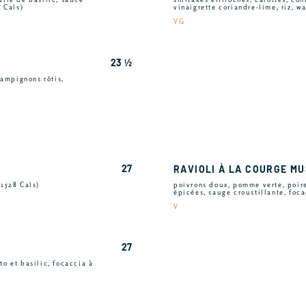
 Cals)
vinaigrette coriandre-lime, riz, w
VG
23 ½
hampignons rôtis,
27
RAVIOLI À LA COURGE M
(1528 Cals)
poivrons doux, pomme verte, poir
épicées, sauge croustillante, foca
V
27
o et basilic, focaccia à