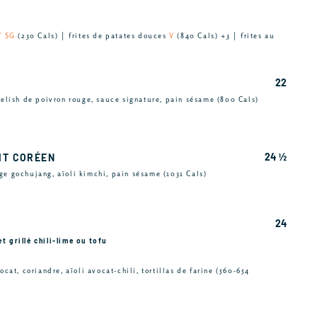
V SG
(230 Cals) │ frites de patates douces
V
(840 Cals) +3 │ frites au
22
 relish de poivron rouge, sauce signature, pain sésame (800 Cals)
24 ½
IT CORÉEN
ge gochujang, aïoli kimchi, pain sésame (1031 Cals)
24
t grillé chili-lime ou tofu
ocat, coriandre, aïoli avocat-chili, tortillas de farine (560-654