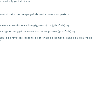
s jumbo (340 Cals) +12
né et saisi, accompagné de notre sauce au poivre
uce marsala aux champignons rôtis (386 Cals) +5
u cognac, nappé de notre sauce au poivre (340 Cals) +5
i de crevettes, pétoncles et chair de homard, sauce au beurre de
2