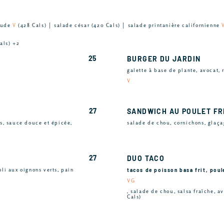
haude
V
(428 Cals) │ salade césar (420 Cals) │ salade printanière californienne
als) +2
25
BURGER DU JARDIN
galette à base de plante, avocat,
V
27
SANDWICH AU POULET FR
ns, sauce douce et épicée,
salade de chou, cornichons, glaça
27
DUO TACO
tacos de poisson basa frit, poule
li aux oignons verts, pain
VG
, salade de chou, salsa fraîche, av
Cals)