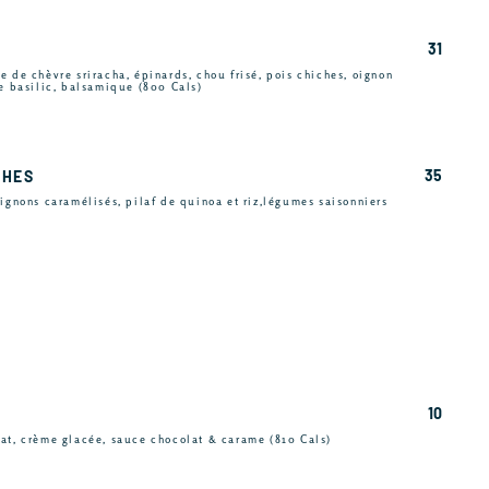
31
e de chèvre sriracha, épinards, chou frisé, pois chiches, oignon
de basilic, balsamique (800 Cals)
35
CHES
oignons caramélisés, pilaf de quinoa et riz,légumes saisonniers
10
at, crème glacée, sauce chocolat & carame (810 Cals)