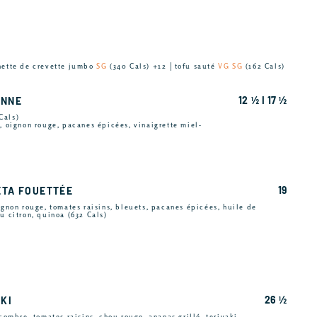
hette de crevette jumbo
SG
(340 Cals) +12 │tofu sauté
VG SG
(162 Cals)
12 ½ I 17 ½
ENNE
Cals)
t, oignon rouge, pacanes épicées, vinaigrette miel-
19
ETA FOUETTÉE
ignon rouge, tomates raisins, bleuets, pacanes épicées, huile de
u citron, quinoa (632 Cals)
26 ½
AKI
ncombre, tomates raisins, chou rouge, ananas grillé, teriyaki,